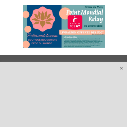
Qui sommes-nous ?
Livraison et retours
Le blog
Notre politique
environnementale
Ecrivez-nous
Mentions légales
Horaires d'Ouverture -
Peterandclo.com
Consultez les avis
vérifiés - Boutique
PeterandClo