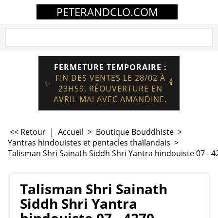
PETERANDCLO.COM
FERMETURE TEMPORAIRE :
FIN DES VENTES LE 28/02 À
🕯️
✨
23H59. RÉOUVERTURE EN
AVRIL-MAI AVEC AMANDINE.
<< Retour
|
Accueil
>
Boutique Bouddhiste
>
Yantras hindouistes et pentacles thaïlandais
>
Talisman Shri Sainath Siddh Shri Yantra hindouiste 07 - 4
Talisman Shri Sainath
Siddh Shri Yantra