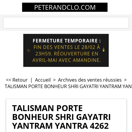
PETERANDCLO.COM
FERMETURE TEMPORAIRE :
FIN DES VENTES LE 28/02 À
🕯️
✨
23H59. RÉOUVERTURE EN
AVRIL-MAI AVEC AMANDINE.
<< Retour
|
Accueil
>
Archives des ventes réussies
>
TALISMAN PORTE BONHEUR SHRI GAYATRI YANTRAM YAN
TALISMAN PORTE
BONHEUR SHRI GAYATRI
YANTRAM YANTRA 4262