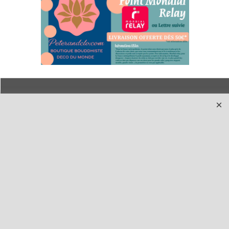
Qui sommes-nous ?
Livraison et retours
Le blog
Notre politique
environnementale
Ecrivez-nous
Mentions légales
Horaires d'Ouverture -
Peterandclo.com
Consultez les avis
vérifiés - Boutique
PeterandClo
Votre Commande