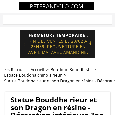
PETERANDCLO.COM
FERMETURE TEMPORAIRE :
FIN DES VENTES LE 28/02 À
🕯️
✨
23H59. RÉOUVERTURE EN
AVRIL-MAI AVEC AMANDINE.
<< Retour
|
Accueil
>
Boutique Bouddhiste
>
Espace Bouddha chinois rieur
>
Statue Bouddha rieur et son Dragon en résine - Décoratio
Statue Bouddha rieur et
son Dragon en résine -