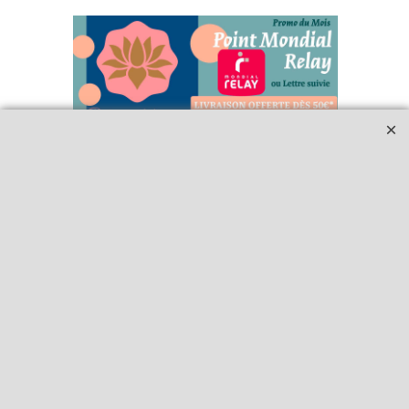
Qui sommes-nous ?
Livraison et retours
Le blog
Notre politique
environnementale
Ecrivez-nous
Mentions légales
Horaires d'Ouverture -
Peterandclo.com
Consultez les avis
vérifiés - Boutique
PeterandClo