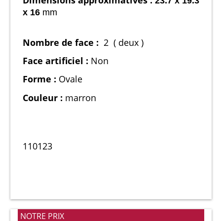
23.7 x 19.3
x 16
mm
Nombre de face :
2 ( deux )
Face artificiel :
Non
Forme :
Ovale
Couleur :
marron
110123
NOTRE PRIX