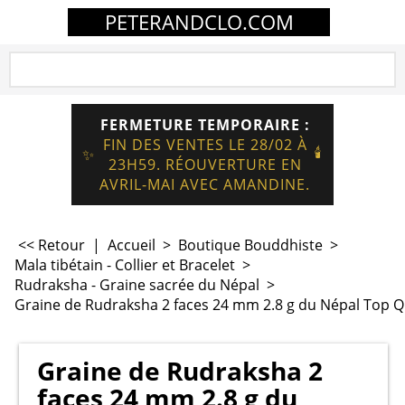
PETERANDCLO.COM
FERMETURE TEMPORAIRE :
FIN DES VENTES LE 28/02 À
🕯️
✨
23H59. RÉOUVERTURE EN
AVRIL-MAI AVEC AMANDINE.
<< Retour
|
Accueil
>
Boutique Bouddhiste
>
Mala tibétain - Collier et Bracelet
>
Rudraksha - Graine sacrée du Népal
>
Graine de Rudraksha 2 faces 24 mm 2.8 g du Népal Top Q
Graine de Rudraksha 2
faces 24 mm 2.8 g du