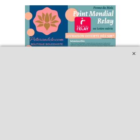
Qui sommes-nous ?
Livraison et retours
Le blog
Notre politique
environnementale
Ecrivez-nous
Mentions légales
Horaires d'Ouverture -
Peterandclo.com
Consultez les avis
vérifiés - Boutique
PeterandClo