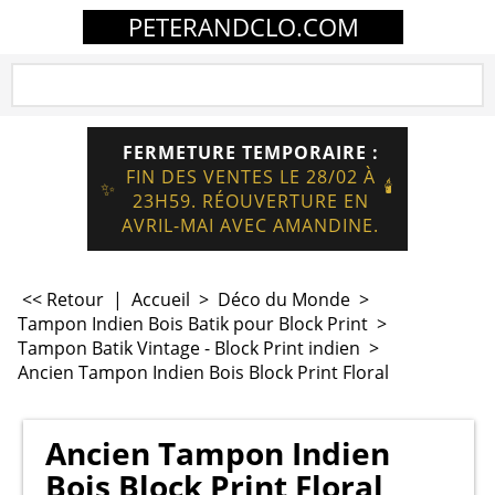
PETERANDCLO.COM
FERMETURE TEMPORAIRE :
FIN DES VENTES LE 28/02 À
🕯️
✨
23H59. RÉOUVERTURE EN
AVRIL-MAI AVEC AMANDINE.
<< Retour
|
Accueil
>
Déco du Monde
>
Tampon Indien Bois Batik pour Block Print
>
Tampon Batik Vintage - Block Print indien
>
Ancien Tampon Indien Bois Block Print Floral
Ancien Tampon Indien
Bois Block Print Floral