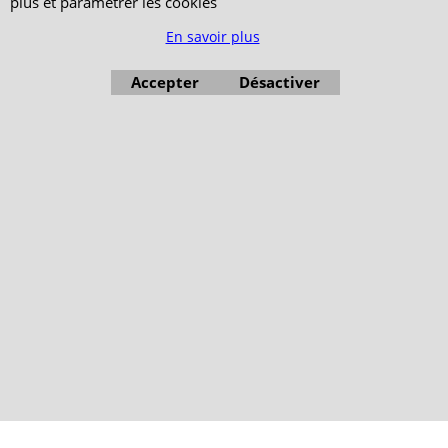
plus et paramétrer les cookies
En savoir plus
Accepter
Désactiver
Boutique en ligne créés avec le logiciel eCommerce ShopFactory