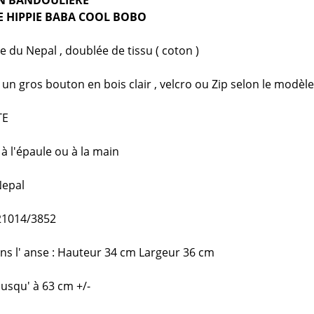
E HIPPIE BABA COOL BOBO
e du Nepal , doublée de tissu ( coton )
un gros bouton en bois clair , velcro ou Zip selon le modèle
TE
à l'épaule ou à la main
Nepal
21014/3852
s l' anse : Hauteur 34 cm Largeur 36 cm
usqu' à 63 cm +/-