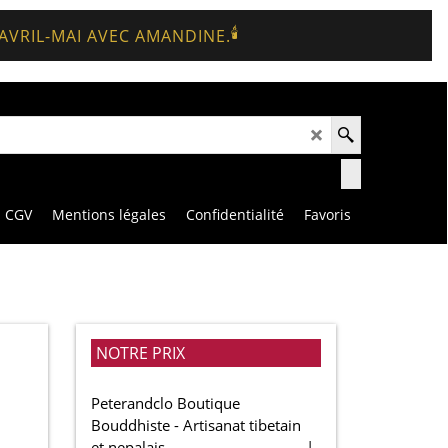
🕯️
 AVRIL-MAI AVEC AMANDINE.
CGV
Mentions légales
Confidentialité
Favoris
NOTRE PRIX
Peterandclo Boutique
Bouddhiste - Artisanat tibetain
et nepalais