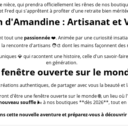
ièce, qui prendra officiellement les rênes de nos boutiques
 et Fred qui s'apprêtent à profiter d'une retraite bien méritée
n d'Amandine : Artisanat et 
nt tout une
passionnée
❤️. Animée par une curiosité insatia
 la rencontre d'artisans 🧑‍🎨 dont les mains façonnent des 
 uniques 💎 qui racontent une histoire, celle d'un savoir-fai
en génération.
fenêtre ouverte sur le mond
créations authentiques, de partager avec vous la beauté et la
t d'être une fenêtre ouverte sur le monde 🌐, un lieu où l'a
nouveau souffle
🌬️ à nos boutiques **dès 2026**, tout en c
s cette nouvelle aventure et préparez-vous à découvrir 