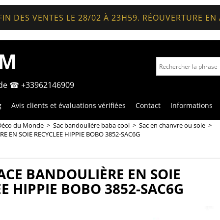
FIN DES VENTES LE 28/02 À 23H59. RÉOUVERTURE EN
OM
nde ☎ +33962146909
g
Avis clients et évaluations vérifiées
Contact
Informations
Déco du Monde
>
Sac bandoulière baba cool
>
Sac en chanvre ou soie
>
E EN SOIE RECYCLEE HIPPIE BOBO 3852-SAC6G
ACE BANDOULIÈRE EN SOIE
E HIPPIE BOBO 3852-SAC6G