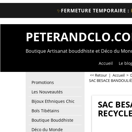
✨
FERMETURE TEMPORAIRE :
PETERANDCLO.C
Boutique Artisanat bouddhiste et Déco du Mo
Accueil
Le blo
<< Retour
|
Accueil
>
SAC BESACE BANDOULIÈR
Promotions
Les Nouveautés
Bijoux Ethniques Chic
SAC BES
RECYCLE
Bols Tibétains
Boutique Bouddhiste
Déco du Monde