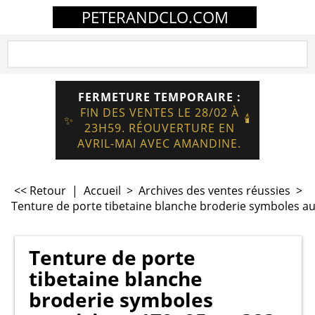
PETERANDCLO.COM
FERMETURE TEMPORAIRE :
FIN DES VENTES LE 28/02 À
🕯️
✨
23H59. RÉOUVERTURE EN
AVRIL-MAI AVEC AMANDINE.
<< Retour
|
Accueil
>
Archives des ventes réussies
>
Tenture de porte tibetaine blanche broderie symboles a
Tenture de porte
tibetaine blanche
broderie symboles