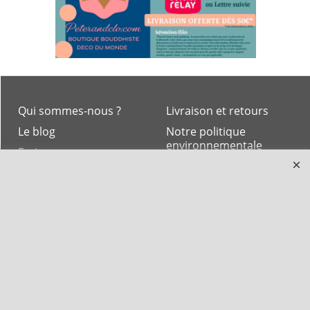
Qui sommes-nous ?
Livraison et retours
Le blog
Notre politique
environnementale
Ecrivez-nous
Mentions légales
Horaires d'Ouverture -
Peterandclo.com
Consultez les avis
vérifiés - Boutique
PeterandClo
Votre Commande
Votre Espace Adhérent