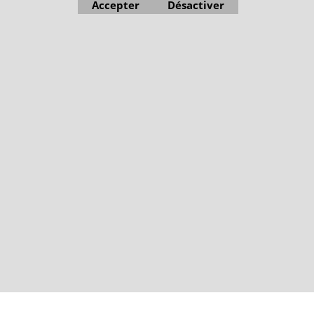
Accepter
Désactiver
Boutique en ligne créés avec le logiciel eCommerce ShopFactory