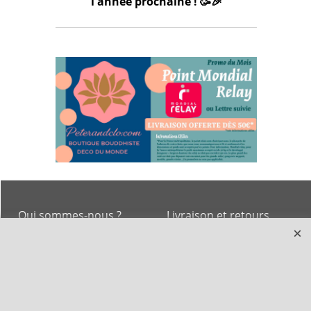
l'année prochaine ! 🥳🎉
Qui sommes-nous ?
Livraison et retours
Le blog
Notre politique
environnementale
Ecrivez-nous
Mentions légales
Horaires d'Ouverture -
Peterandclo.com