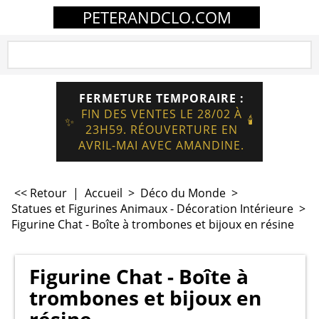
PETERANDCLO.COM
FERMETURE TEMPORAIRE :
FIN DES VENTES LE 28/02 À
🕯️
✨
23H59. RÉOUVERTURE EN
AVRIL-MAI AVEC AMANDINE.
<< Retour
|
Accueil
>
Déco du Monde
>
Statues et Figurines Animaux - Décoration Intérieure
>
Figurine Chat - Boîte à trombones et bijoux en résine
Figurine Chat - Boîte à
trombones et bijoux en