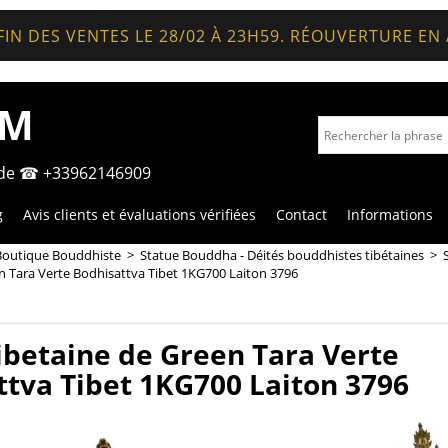
FIN DES VENTES LE 28/02 À 23H59. RÉOUVERTURE EN
OM
nde ☎ +33962146909
g
Avis clients et évaluations vérifiées
Contact
Informations
Boutique Bouddhiste
>
Statue Bouddha - Déités bouddhistes tibétaines
>
n Tara Verte Bodhisattva Tibet 1KG700 Laiton 3796
ibetaine de Green Tara Verte
ttva Tibet 1KG700 Laiton 3796