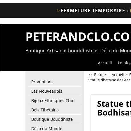
✨
FERMETURE TEMPORAIRE :
PETERANDCLO.C
Boutique Artisanat bouddhiste et Déco du Mo
Accueil
Le blo
<< Retour
|
Accueil
>
Statue tibetaine de Gree
Promotions
Les Nouveautés
Bijoux Ethniques Chic
Statue t
Bodhisa
Bols Tibétains
Boutique Bouddhiste
Déco du Monde