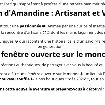
 et Fred qui s'apprêtent à profiter d'une retraite bien méritée
n d'Amandine : Artisanat et 
nt tout une
passionnée
❤️. Animée par une curiosité insatia
 la rencontre d'artisans 🧑‍🎨 dont les mains façonnent des 
 uniques 💎 qui racontent une histoire, celle d'un savoir-fai
en génération.
fenêtre ouverte sur le mond
créations authentiques, de partager avec vous la beauté et la
t d'être une fenêtre ouverte sur le monde 🌐, un lieu où l'a
nouveau souffle
🌬️ à nos boutiques **dès 2026**, tout en c
s cette nouvelle aventure et préparez-vous à découvrir 