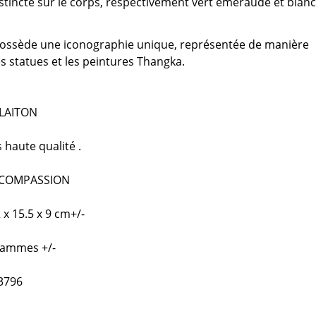
stincte sur le corps, respectivement vert émeraude et blanc
ossède une iconographie unique, représentée de manière
es statues et les peintures Thangka.
 LAITON
 haute qualité .
 COMPASSION
 x 15.5 x 9 cm+/-
rammes +/-
 3796