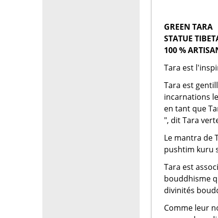
GREEN TARA
STATUE TIBET
100 % ARTISA
Tara est l'insp
Tara est genti
incarnations l
en tant que Ta
", dit Tara vert
Le mantra de 
pushtim kuru s
Tara est assoc
bouddhisme qu'
divinités boud
Comme leur nom