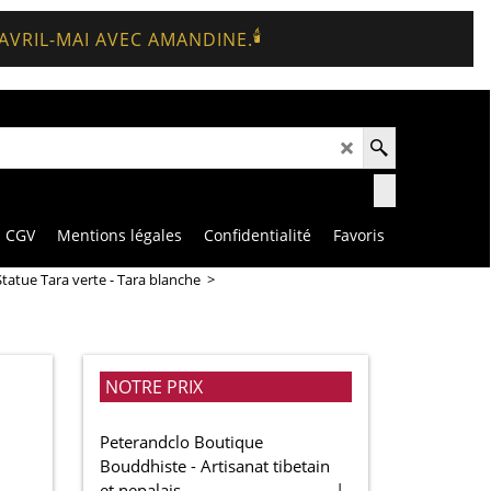
🕯️
 AVRIL-MAI AVEC AMANDINE.
CGV
Mentions légales
Confidentialité
Favoris
Statue Tara verte - Tara blanche
>
NOTRE PRIX
Peterandclo Boutique
Bouddhiste - Artisanat tibetain
et nepalais