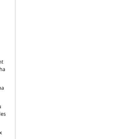
nt
aha
na
u
des
x