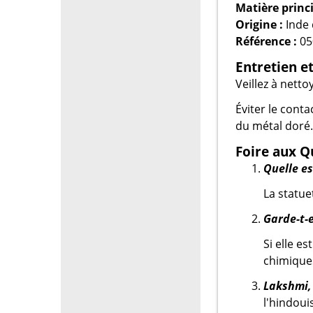
Matière princi
Origine :
Inde 
Référence :
05
Entretien e
Veillez à netto
Éviter le conta
du métal doré.
Foire aux Q
Quelle es
La statue
Garde-t-e
Si elle e
chimiques
Lakshmi, 
l'hindoui