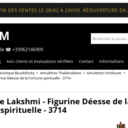
FIN DES VENTES LE 28/02 À 23H59. RÉOUVERTURE EN
OM
nde ☎ +33962146909
g
Avis clients et évaluations vérifiées
Contact
Informations
Boutique Bouddhiste
>
Amulettes Thaïlandaises
>
Amulettes Hindoues
>
ine Déesse de la Fortune spirituelle - 3714
e Lakshmi - Figurine Déesse de l
spirituelle - 3714