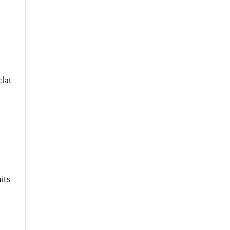
clat
its