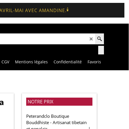
🕯️
 AVRIL-MAI AVEC AMANDINE.
CGV
Mentions légales
Confidentialité
Favoris
a
NOTRE PRIX
Peterandclo Boutique
Bouddhiste - Artisanat tibetain
et nepalais