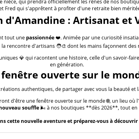
ièce, qui prendra officiellement les rênes de nos boutiques
 et Fred qui s'apprêtent à profiter d'une retraite bien méritée
n d'Amandine : Artisanat et 
nt tout une
passionnée
❤️. Animée par une curiosité insatia
 la rencontre d'artisans 🧑‍🎨 dont les mains façonnent des 
 uniques 💎 qui racontent une histoire, celle d'un savoir-fai
en génération.
fenêtre ouverte sur le mond
créations authentiques, de partager avec vous la beauté et la
t d'être une fenêtre ouverte sur le monde 🌐, un lieu où l'a
nouveau souffle
🌬️ à nos boutiques **dès 2026**, tout en c
s cette nouvelle aventure et préparez-vous à découvrir 