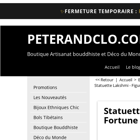
✨
FERMETURE TEMPORAIRE :
PETERANDCLO.C
Boutique Artisanat bouddhiste et Déco du Mo
Accueil
Le blo
<< Retour
|
Accueil
>
Statuette Lakshmi - Figur
Promotions
Les Nouveautés
Bijoux Ethniques Chic
Statuett
Fortune 
Bols Tibétains
Boutique Bouddhiste
Déco du Monde