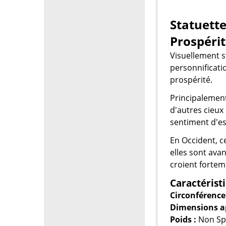
Statuette
Prospéri
Visuellement s
personnificatio
prospérité.
Principalement
d'autres cieux
sentiment d'es
En Occident, c
elles sont ava
croient fortem
Caractérist
Circonférence
Dimensions a
Poids :
Non Spé