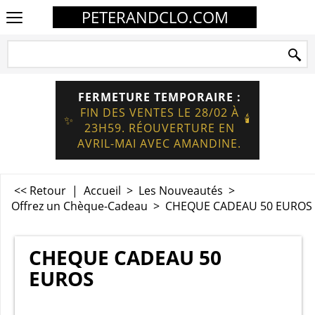
PETERANDCLO.COM
FERMETURE TEMPORAIRE :
FIN DES VENTES LE 28/02 À
🕯️
✨
23H59. RÉOUVERTURE EN
AVRIL-MAI AVEC AMANDINE.
<< Retour
|
Accueil
>
Les Nouveautés
>
Offrez un Chèque-Cadeau
>
CHEQUE CADEAU 50 EUROS
CHEQUE CADEAU 50
EUROS