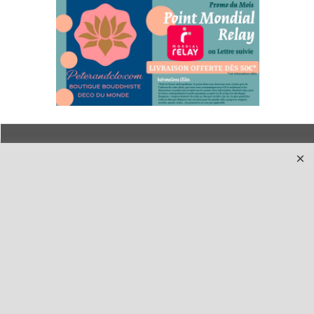
Qui sommes-nous ?
Livraison et retours
Le blog
Notre politique
environnementale
Ecrivez-nous
Mentions légales
Horaires d'Ouverture -
Peterandclo.com
Consultez les avis
vérifiés - Boutique
PeterandClo