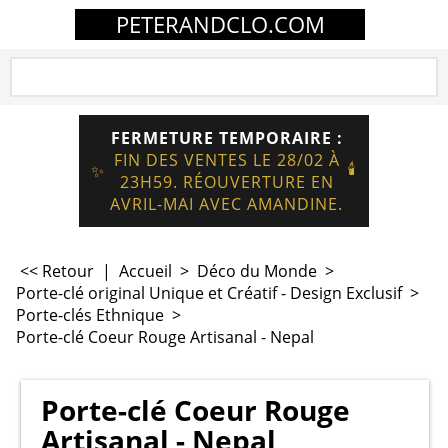
PETERANDCLO.COM
FERMETURE TEMPORAIRE :
FIN DES VENTES LE 28/02 À
🕯️
✨
23H59. RÉOUVERTURE EN
AVRIL-MAI AVEC AMANDINE.
<< Retour
|
Accueil
>
Déco du Monde
>
Porte-clé original Unique et Créatif - Design Exclusif
>
Porte-clés Ethnique
>
Porte-clé Coeur Rouge Artisanal - Nepal
Porte-clé Coeur Rouge
Artisanal - Nepal