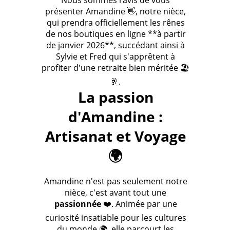
Nous sommes ravis de vous
présenter Amandine 👋, notre nièce,
qui prendra officiellement les rênes
de nos boutiques en ligne **à partir
de janvier 2026**, succédant ainsi à
Sylvie et Fred qui s'apprêtent à
profiter d'une retraite bien méritée 🏖️
🥂.
La passion
d'Amandine :
Artisanat et Voyage
🌍
Amandine n'est pas seulement notre
nièce, c'est avant tout une
passionnée
❤️. Animée par une
curiosité insatiable pour les cultures
du monde 🌍, elle parcourt les