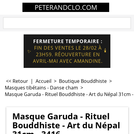
PETERANDCLO.COM
FERMETURE TEMPORAIRE :
FIN DES VENTES LE 28/02 À
🕯️
✨
23H59. RÉOUVERTURE EN
AVRIL-MAI AVEC AMANDINE.
<< Retour
|
Accueil
>
Boutique Bouddhiste
>
Masques tibétains - Danse cham
>
Masque Garuda - Rituel Bouddhiste - Art du Népal 31cm -
Masque Garuda - Rituel
Bouddhiste - Art du Népal