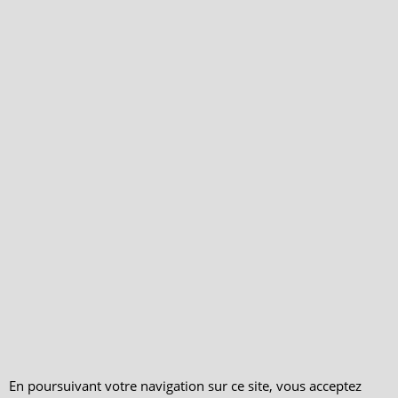
Qui sommes-nous ?
Livraison et retours
Le blog
Notre politique
environnementale
Ecrivez-nous
Mentions légales
Horaires d'Ouverture -
Peterandclo.com
Consultez les avis
vérifiés - Boutique
PeterandClo
Votre Commande
En poursuivant votre navigation sur ce site, vous acceptez