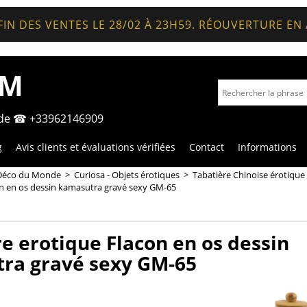
FIN DES VENTES LE 28/02 À 23H59. RÉOUVERTURE EN
OM
nde ☎ +33962146909
g
Avis clients et évaluations vérifiées
Contact
Informations
Déco du Monde
>
Curiosa - Objets érotiques
>
Tabatière Chinoise érotique
on en os dessin kamasutra gravé sexy GM-65
e erotique Flacon en os dessin
ra gravé sexy GM-65