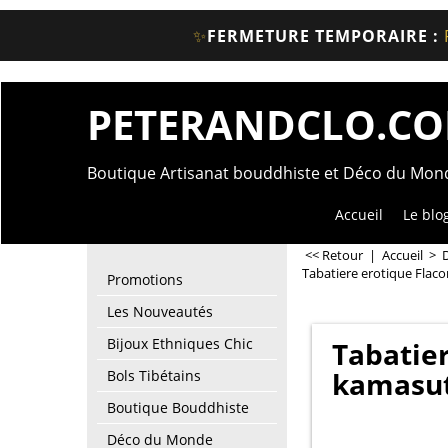
✨
FERMETURE TEMPORAIRE :
PETERANDCLO.C
Boutique Artisanat bouddhiste et Déco du Mo
Accueil
Le blo
<< Retour
|
Accueil
>
Tabatiere erotique Flac
Promotions
Les Nouveautés
Bijoux Ethniques Chic
Tabatier
kamasut
Bols Tibétains
Boutique Bouddhiste
Déco du Monde