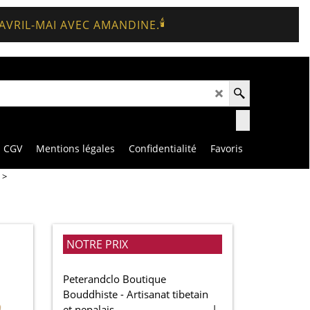
🕯️
 AVRIL-MAI AVEC AMANDINE.
CGV
Mentions légales
Confidentialité
Favoris
>
NOTRE PRIX
Peterandclo Boutique
Bouddhiste - Artisanat tibetain
et nepalais