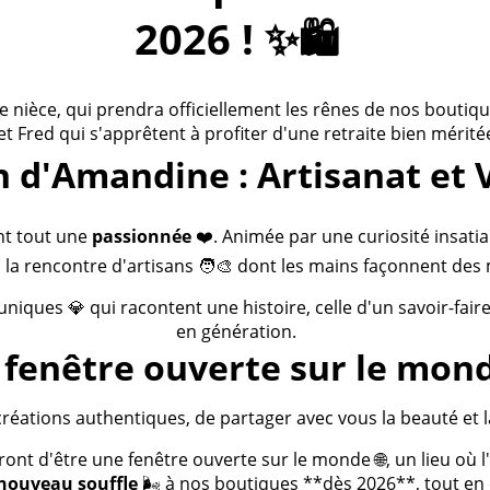
2026 ! ✨🛍️
ièce, qui prendra officiellement les rênes de nos boutiques
 et Fred qui s'apprêtent à profiter d'une retraite bien méritée
n d'Amandine : Artisanat et 
nt tout une
passionnée
❤️. Animée par une curiosité insatia
 la rencontre d'artisans 🧑‍🎨 dont les mains façonnent des 
 uniques 💎 qui racontent une histoire, celle d'un savoir-fai
en génération.
fenêtre ouverte sur le mond
créations authentiques, de partager avec vous la beauté et la
t d'être une fenêtre ouverte sur le monde 🌐, un lieu où l'a
nouveau souffle
🌬️ à nos boutiques **dès 2026**, tout en c