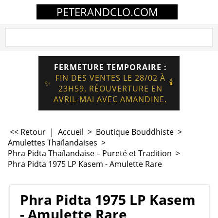
PETERANDCLO.COM
FERMETURE TEMPORAIRE :
FIN DES VENTES LE 28/02 À
🕯️
✨
23H59. RÉOUVERTURE EN
AVRIL-MAI AVEC AMANDINE.
<< Retour
|
Accueil
>
Boutique Bouddhiste
>
Amulettes Thaïlandaises
>
Phra Pidta Thaïlandaise – Pureté et Tradition
>
Phra Pidta 1975 LP Kasem - Amulette Rare
Phra Pidta 1975 LP Kasem
- Amulette Rare