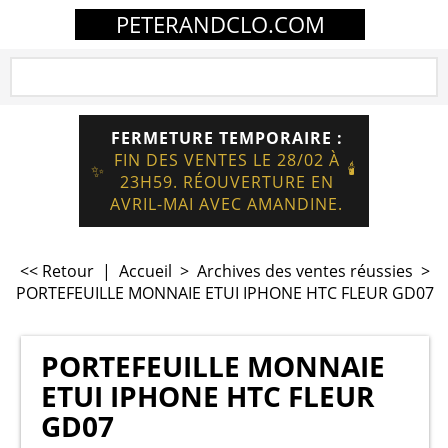
PETERANDCLO.COM
FERMETURE TEMPORAIRE :
FIN DES VENTES LE 28/02 À
🕯️
✨
23H59. RÉOUVERTURE EN
AVRIL-MAI AVEC AMANDINE.
<< Retour
|
Accueil
>
Archives des ventes réussies
>
PORTEFEUILLE MONNAIE ETUI IPHONE HTC FLEUR GD07
PORTEFEUILLE MONNAIE
ETUI IPHONE HTC FLEUR
GD07