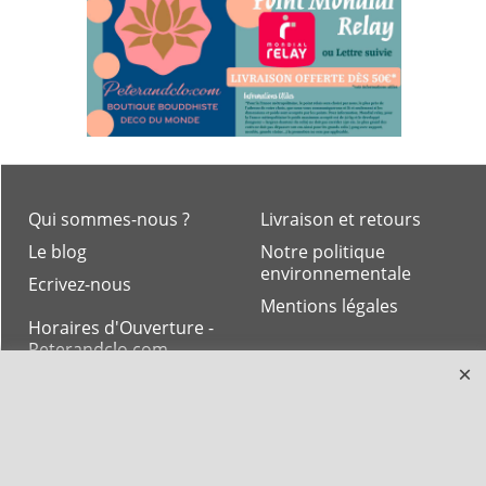
Qui sommes-nous ?
Livraison et retours
Le blog
Notre politique
environnementale
Ecrivez-nous
Mentions légales
Horaires d'Ouverture -
Peterandclo.com
Consultez les avis
vérifiés - Boutique
PeterandClo
Votre Commande