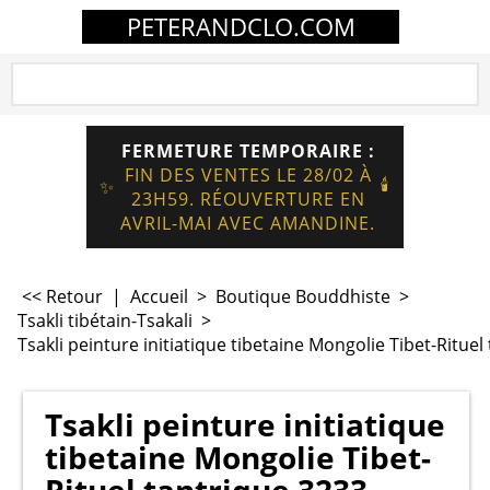
PETERANDCLO.COM
FERMETURE TEMPORAIRE :
FIN DES VENTES LE 28/02 À
🕯️
✨
23H59. RÉOUVERTURE EN
AVRIL-MAI AVEC AMANDINE.
<< Retour
|
Accueil
>
Boutique Bouddhiste
>
Tsakli tibétain-Tsakali
>
Tsakli peinture initiatique tibetaine Mongolie Tibet-Rituel
Tsakli peinture initiatique
tibetaine Mongolie Tibet-