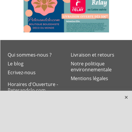
Qui sommes-nous ?
Livraison et retours
Le blog
Notre politique
environnementale
Ecrivez-nous
Mentions légales
Horaires d'Ouverture -
Peterandclo.com
Consultez les avis
vérifiés - Boutique
PeterandClo
Votre Commande
Votre Espace Adhérent