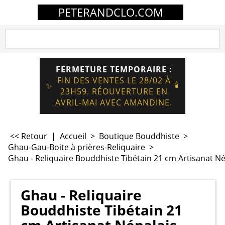
PETERANDCLO.COM
FERMETURE TEMPORAIRE :
FIN DES VENTES LE 28/02 À
🕯️
✨
23H59. RÉOUVERTURE EN
AVRIL-MAI AVEC AMANDINE.
<< Retour
|
Accueil
>
Boutique Bouddhiste
>
Ghau-Gau-Boite à prières-Reliquaire
>
Ghau - Reliquaire Bouddhiste Tibétain 21 cm Artisanat Né
Ghau - Reliquaire
Bouddhiste Tibétain 21