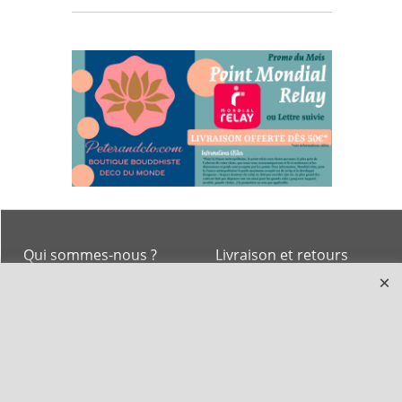
Qui sommes-nous ?
Livraison et retours
Le blog
Notre politique
environnementale
Ecrivez-nous
Mentions légales
Horaires d'Ouverture -
Peterandclo.com
Consultez les avis