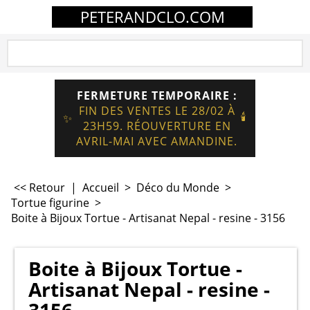
PETERANDCLO.COM
FERMETURE TEMPORAIRE :
FIN DES VENTES LE 28/02 À
🕯️
✨
23H59. RÉOUVERTURE EN
AVRIL-MAI AVEC AMANDINE.
<< Retour
|
Accueil
>
Déco du Monde
>
Tortue figurine
>
Boite à Bijoux Tortue - Artisanat Nepal - resine - 3156
Boite à Bijoux Tortue -
Artisanat Nepal - resine -