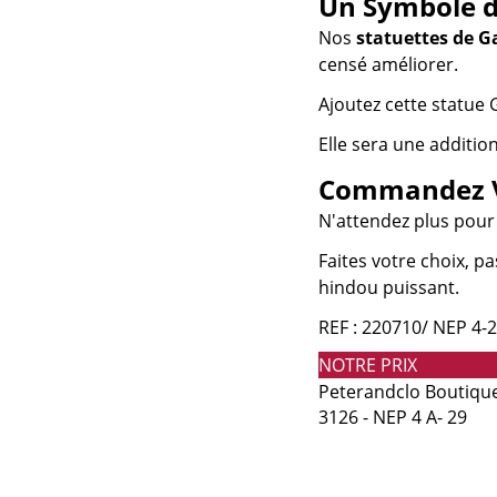
Un Symbole d
Nos
statuettes de 
censé améliorer.
Ajoutez cette statue 
Elle sera une additio
Commandez Vo
N'attendez plus pour p
Faites votre choix, p
hindou puissant.
REF : 220710/ NEP 4-2
NOTRE PRIX
Peterandclo Boutique 
3126 - NEP 4 A- 29