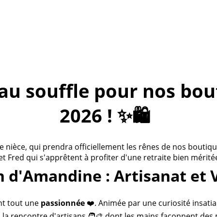
 souffle pour nos bouti
2026 ! ✨🛍️
ièce, qui prendra officiellement les rênes de nos boutiques
 et Fred qui s'apprêtent à profiter d'une retraite bien méritée
n d'Amandine : Artisanat et 
nt tout une
passionnée
❤️. Animée par une curiosité insatia
 la rencontre d'artisans 🧑‍🎨 dont les mains façonnent des 