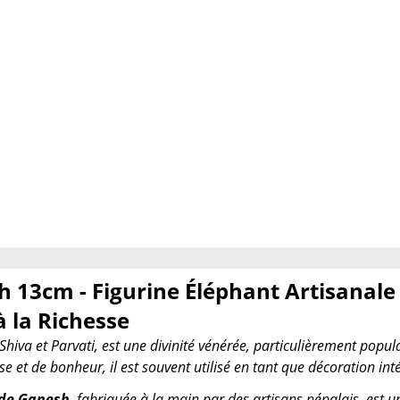
 13cm - Figurine Éléphant Artisanale
 la Richesse
 Shiva et Parvati, est une divinité vénérée, particulièrement pop
se et de bonheur, il est souvent utilisé en tant que décoration int
 de Ganesh
, fabriquée à la main par des artisans népalais, est u