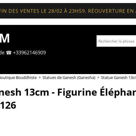
FIN DES VENTES LE 28/02 À 23H59. RÉOUVERTURE EN
OM
nde ☎ +33962146909
Boutique Bouddhiste
>
Statues de Ganesh (Ganesha)
>
Statue Ganesh 13cm
nesh 13cm - Figurine Éléphan
3126