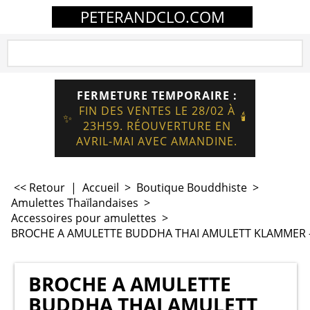
PETERANDCLO.COM
FERMETURE TEMPORAIRE :
FIN DES VENTES LE 28/02 À
🕯️
✨
23H59. RÉOUVERTURE EN
AVRIL-MAI AVEC AMANDINE.
<< Retour
|
Accueil
>
Boutique Bouddhiste
>
Amulettes Thaïlandaises
>
Accessoires pour amulettes
>
BROCHE A AMULETTE BUDDHA THAI AMULETT KLAMMER - 
BROCHE A AMULETTE
BUDDHA THAI AMULETT