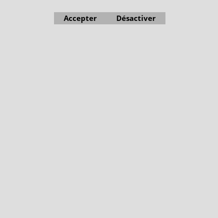
Accepter
Désactiver
Boutique en ligne créés avec le logiciel eCommerce ShopFactory