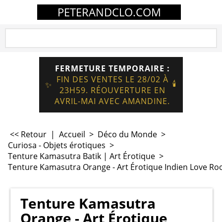
PETERANDCLO.COM
FERMETURE TEMPORAIRE :
FIN DES VENTES LE 28/02 À
🕯️
✨
23H59. RÉOUVERTURE EN
AVRIL-MAI AVEC AMANDINE.
<< Retour
|
Accueil
>
Déco du Monde
>
Curiosa - Objets érotiques
>
Tenture Kamasutra Batik | Art Érotique
>
Tenture Kamasutra Orange - Art Érotique Indien Love R
Tenture Kamasutra
Orange - Art Érotique