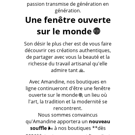
passion transmise de génération en
génération.
Une fenêtre ouverte
sur le monde 🌐
Son désir le plus cher est de vous faire
découvrir ces créations authentiques,
de partager avec vous la beauté et la
richesse du travail artisanal qu'elle
admire tant 🙏.
Avec Amandine, nos boutiques en
ligne continueront d'être une fenêtre
ouverte sur le monde 🌐, un lieu où
l'art, la tradition et la modernité se
rencontrent.
Nous sommes convaincus
qu'Amandine apportera un
nouveau
souffle
🌬️ à nos boutiques **dès