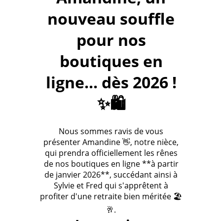
nouveau souffle
pour nos
boutiques en
ligne... dès 2026 !
✨🛍️
Nous sommes ravis de vous
présenter Amandine 👋, notre nièce,
qui prendra officiellement les rênes
de nos boutiques en ligne **à partir
de janvier 2026**, succédant ainsi à
Sylvie et Fred qui s'apprêtent à
profiter d'une retraite bien méritée 🏖️
🥂.