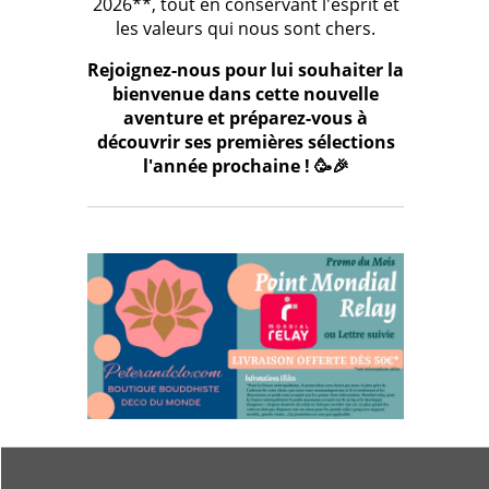
2026**, tout en conservant l'esprit et
les valeurs qui nous sont chers.
Rejoignez-nous pour lui souhaiter la
bienvenue dans cette nouvelle
aventure et préparez-vous à
découvrir ses premières sélections
l'année prochaine ! 🥳🎉