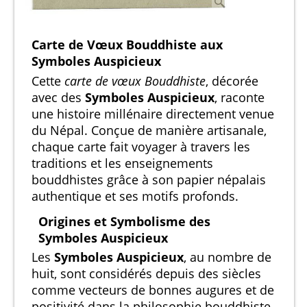
Carte de Vœux Bouddhiste aux
Symboles Auspicieux
Cette
carte de vœux Bouddhiste
, décorée
avec des
Symboles Auspicieux
, raconte
une histoire millénaire directement venue
du Népal. Conçue de manière artisanale,
chaque carte fait voyager à travers les
traditions et les enseignements
bouddhistes grâce à son papier népalais
authentique et ses motifs profonds.
Origines et Symbolisme des
Symboles Auspicieux
Les
Symboles Auspicieux
, au nombre de
huit, sont considérés depuis des siècles
comme vecteurs de bonnes augures et de
positivité dans la philosophie bouddhiste.