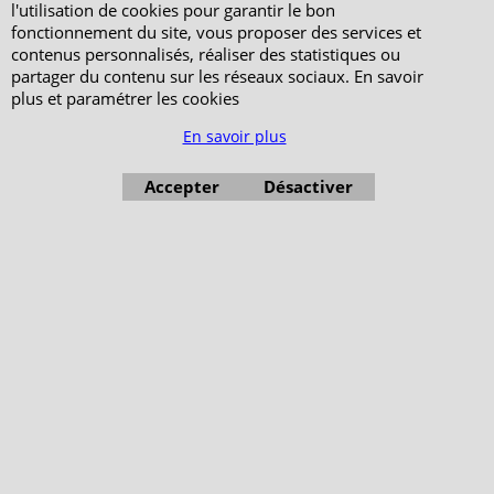
l'utilisation de cookies pour garantir le bon
fonctionnement du site, vous proposer des services et
contenus personnalisés, réaliser des statistiques ou
partager du contenu sur les réseaux sociaux. En savoir
plus et paramétrer les cookies
En savoir plus
Accepter
Désactiver
Boutique en ligne créés avec le logiciel eCommerce ShopFactory