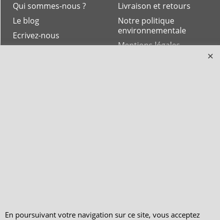
Qui sommes-nous ?
Livraison et retours
Le blog
Notre politique
environnementale
Ecrivez-nous
Mentions légales
Horaires d'Ouverture -
Peterandclo.com
Consultez les avis
vérifiés - Boutique
PeterandClo
Votre Commande
Votre Espace Adhérent
En poursuivant votre navigation sur ce site, vous acceptez