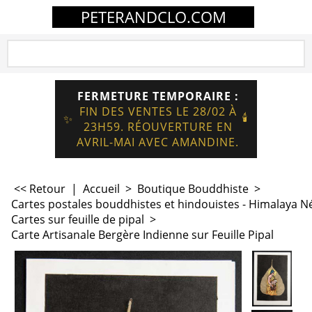
PETERANDCLO.COM
FERMETURE TEMPORAIRE :
FIN DES VENTES LE 28/02 À
🕯️
✨
23H59. RÉOUVERTURE EN
AVRIL-MAI AVEC AMANDINE.
<< Retour
|
Accueil
>
Boutique Bouddhiste
>
Cartes postales bouddhistes et hindouistes - Himalaya N
Cartes sur feuille de pipal
>
Carte Artisanale Bergère Indienne sur Feuille Pipal