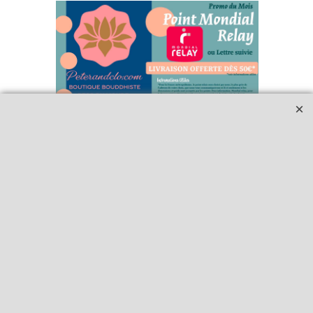
Qui sommes-nous ?
Livraison et retours
Le blog
Notre politique
environnementale
Ecrivez-nous
Mentions légales
Horaires d'Ouverture -
Peterandclo.com
Consultez les avis
vérifiés - Boutique
PeterandClo