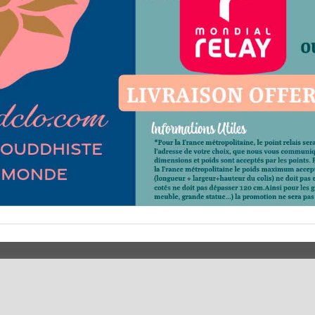
 ?
Horaires d'Ouverture -
Votre Command
Peterandclo.com
Votre Espace A
Consultez les avis vérifiés -