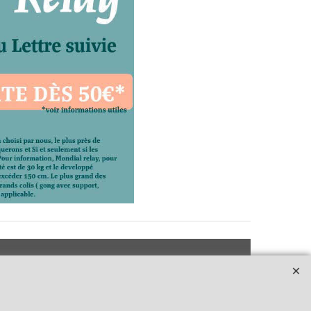
e
dhérent