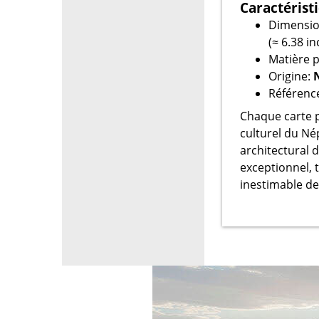
Caractérist
Dimensio
(≈ 6.38 i
Matière p
Origine:
Référenc
Chaque carte p
culturel du Né
architectural 
exceptionnel, 
inestimable de 