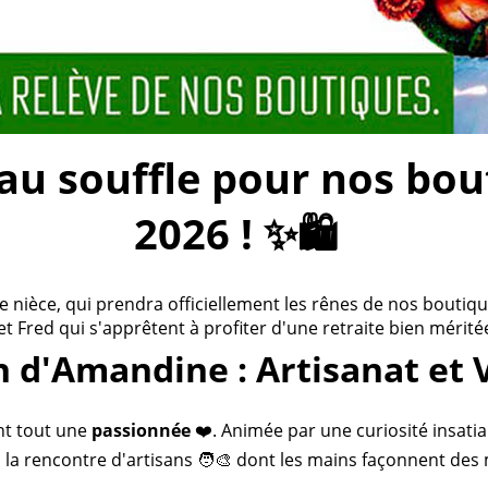
 souffle pour nos bouti
2026 ! ✨🛍️
ièce, qui prendra officiellement les rênes de nos boutiques
 et Fred qui s'apprêtent à profiter d'une retraite bien méritée
n d'Amandine : Artisanat et 
nt tout une
passionnée
❤️. Animée par une curiosité insatia
 la rencontre d'artisans 🧑‍🎨 dont les mains façonnent des 