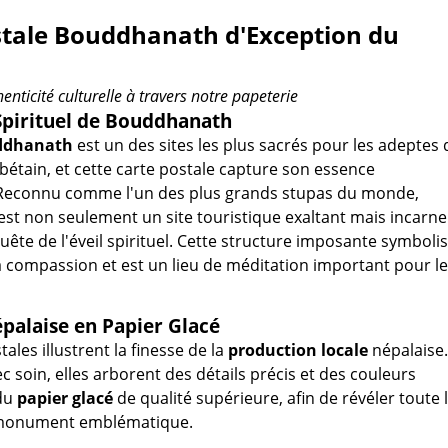
stale Bouddhanath d'Exception du
enticité culturelle à travers notre papeterie
Spirituel de Bouddhanath
ddhanath
est un des sites les plus sacrés pour les adeptes 
étain, et cette carte postale capture son essence
Reconnu comme l'un des plus grands stupas du monde,
t non seulement un site touristique exaltant mais incarne
uête de l'éveil spirituel. Cette structure imposante symboli
la compassion et est un lieu de méditation important pour l
palaise en Papier Glacé
ales illustrent la finesse de la
production locale
népalaise.
c soin, elles arborent des détails précis et des couleurs
 du
papier glacé
de qualité supérieure, afin de révéler toute 
 monument emblématique.