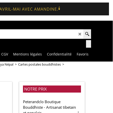
🕯️
 AVRIL-MAI AVEC AMANDINE.
CGV
Mentions légales
Confidentialité
Favoris
aya Népal
>
Cartes postales bouddhistes
>
NOTRE PRIX
Peterandclo Boutique
Bouddhiste - Artisanat tibetain
et nepalais