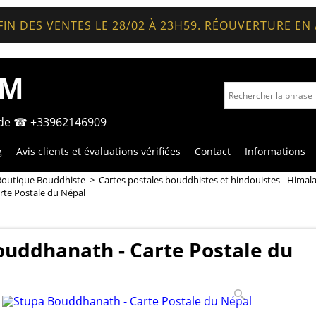
FIN DES VENTES LE 28/02 À 23H59. RÉOUVERTURE EN
OM
nde ☎ +33962146909
g
Avis clients et évaluations vérifiées
Contact
Informations
Boutique Bouddhiste
>
Cartes postales bouddhistes et hindouistes - Himal
rte Postale du Népal
ouddhanath - Carte Postale du