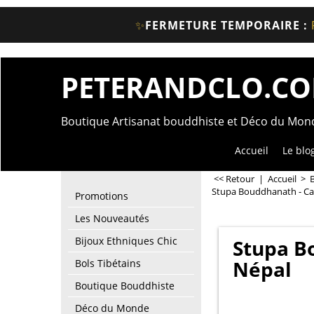
✨
FERMETURE TEMPORAIRE :
PETERANDCLO.C
Boutique Artisanat bouddhiste et Déco du Mo
Accueil
Le blo
<< Retour
|
Accueil
>
Stupa Bouddhanath - Ca
Promotions
Les Nouveautés
Bijoux Ethniques Chic
Stupa B
Népal
Bols Tibétains
Boutique Bouddhiste
Déco du Monde