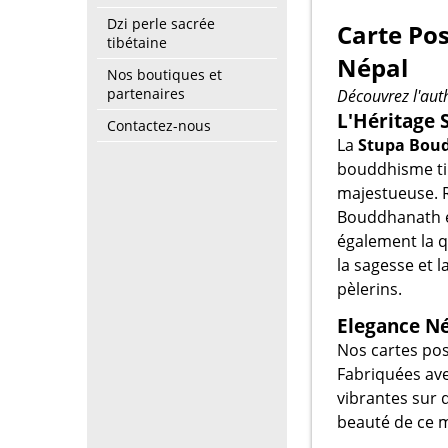
Dzi perle sacrée
Carte Po
tibétaine
Népal
Nos boutiques et
partenaires
Découvrez l'auth
L'Héritage 
Contactez-nous
La
Stupa Bou
bouddhisme tib
majestueuse. 
Bouddhanath es
également la q
la sagesse et 
pèlerins.
Elegance Né
Nos cartes post
Fabriquées ave
vibrantes sur
beauté de ce