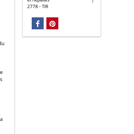
2778 - TIR
du
se
es
la