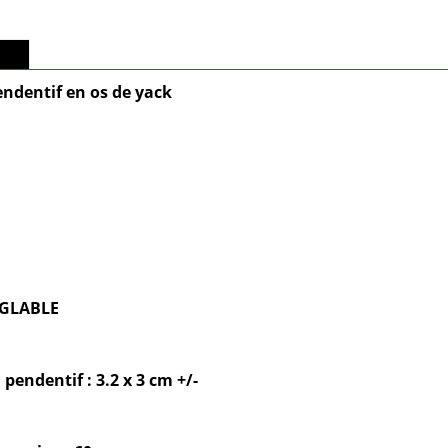
lus
endentif en os de yack
EGLABLE
endentif : 3.2 x 3 cm +/-