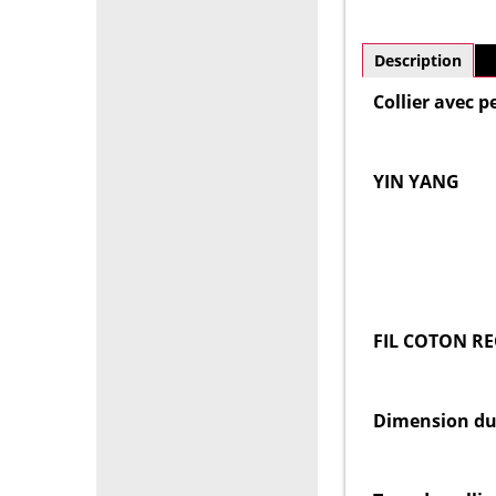
Description
P
Collier avec p
YIN YANG
FIL COTON R
Dimension du p