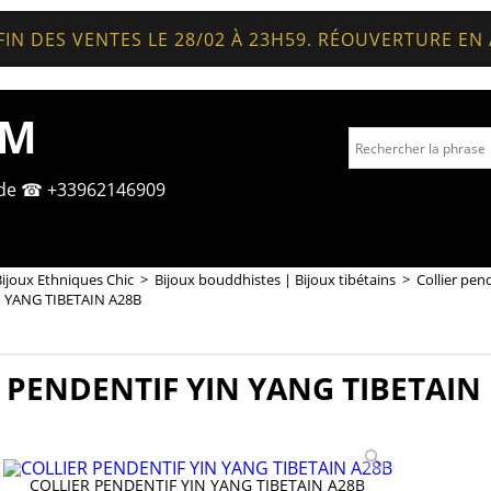
FIN DES VENTES LE 28/02 À 23H59. RÉOUVERTURE EN
OM
nde ☎ +33962146909
Bijoux Ethniques Chic
>
Bijoux bouddhistes | Bijoux tibétains
>
Collier pen
 YANG TIBETAIN A28B
 PENDENTIF YIN YANG TIBETAIN
COLLIER PENDENTIF YIN YANG TIBETAIN A28B