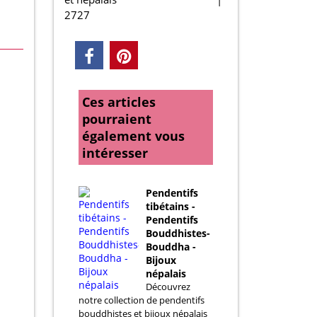
2727
Ces articles
pourraient
également vous
intéresser
Pendentifs
tibétains -
Pendentifs
Bouddhistes-
Bouddha -
Bijoux
népalais
Découvrez
notre collection de pendentifs
bouddhistes et bijoux népalais