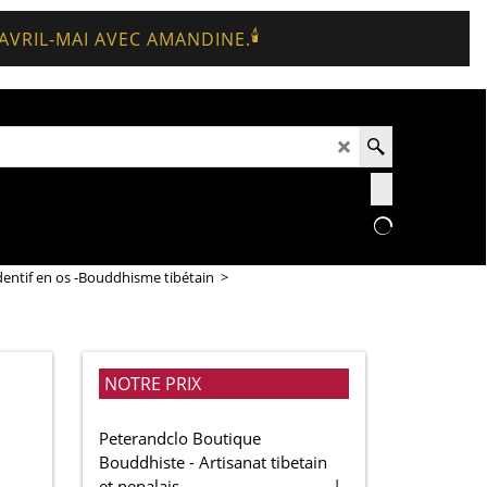
🕯️
 AVRIL-MAI AVEC AMANDINE.
dentif en os -Bouddhisme tibétain
>
NOTRE PRIX
Peterandclo Boutique
Bouddhiste - Artisanat tibetain
et nepalais