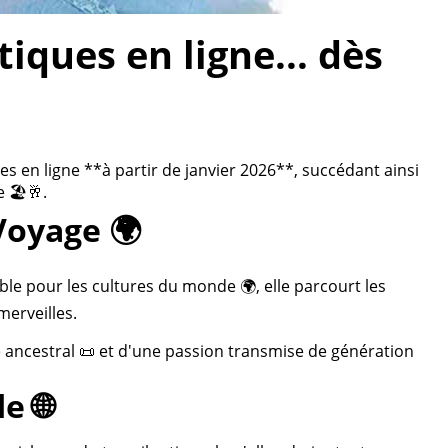
ques en ligne... dès
 en ligne **à partir de janvier 2026**, succédant ainsi
 🏖️🥂.
Voyage 🌍
ble pour les cultures du monde 🌍, elle parcourt les
merveilles.
re ancestral 📜 et d'une passion transmise de génération
e 🌐