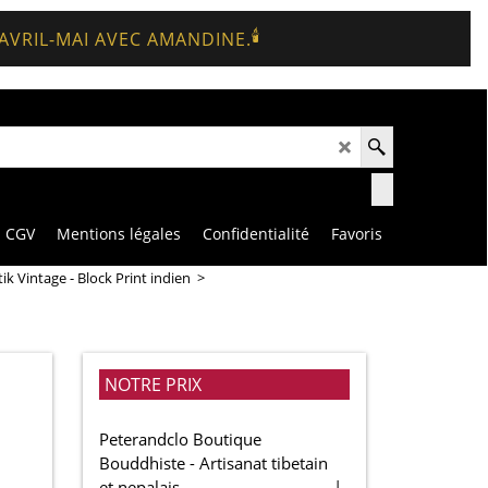
🕯️
 AVRIL-MAI AVEC AMANDINE.
CGV
Mentions légales
Confidentialité
Favoris
k Vintage - Block Print indien
>
NOTRE PRIX
Peterandclo Boutique
Bouddhiste - Artisanat tibetain
et nepalais