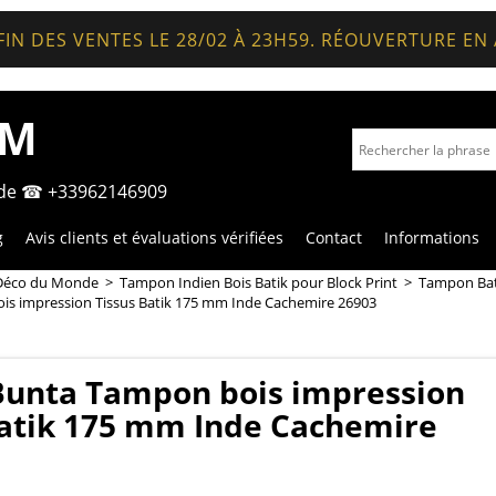
FIN DES VENTES LE 28/02 À 23H59. RÉOUVERTURE EN
OM
nde ☎ +33962146909
g
Avis clients et évaluations vérifiées
Contact
Informations
Déco du Monde
>
Tampon Indien Bois Batik pour Block Print
>
Tampon Bati
is impression Tissus Batik 175 mm Inde Cachemire 26903
Bunta Tampon bois impression
Batik 175 mm Inde Cachemire