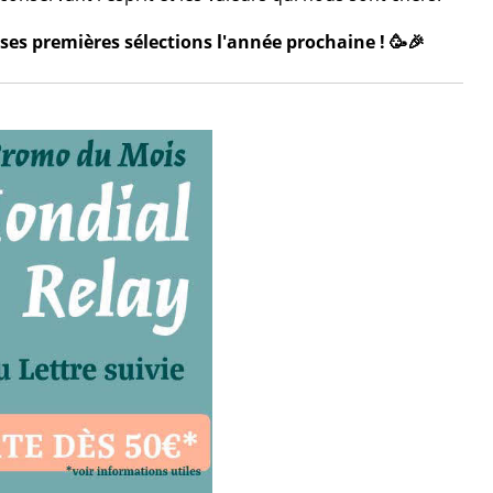
ses premières sélections l'année prochaine ! 🥳🎉