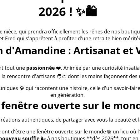
2026 ! ✨🛍️
ièce, qui prendra officiellement les rênes de nos boutiques
 et Fred qui s'apprêtent à profiter d'une retraite bien méritée
n d'Amandine : Artisanat et 
nt tout une
passionnée
❤️. Animée par une curiosité insatia
 la rencontre d'artisans 🧑‍🎨 dont les mains façonnent des 
 uniques 💎 qui racontent une histoire, celle d'un savoir-fai
en génération.
fenêtre ouverte sur le mond
créations authentiques, de partager avec vous la beauté et la
t d'être une fenêtre ouverte sur le monde 🌐, un lieu où l'a
nouveau souffle
🌬️ à nos boutiques **dès 2026**, tout en c