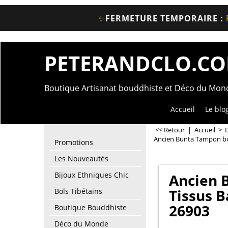
✨
FERMETURE TEMPORAIRE :
PETERANDCLO.C
Boutique Artisanat bouddhiste et Déco du Mo
Accueil
Le blo
<< Retour
|
Accueil
>
Ancien Bunta Tampon bo
Promotions
Les Nouveautés
Bijoux Ethniques Chic
Ancien 
Tissus 
Bols Tibétains
26903
Boutique Bouddhiste
Déco du Monde