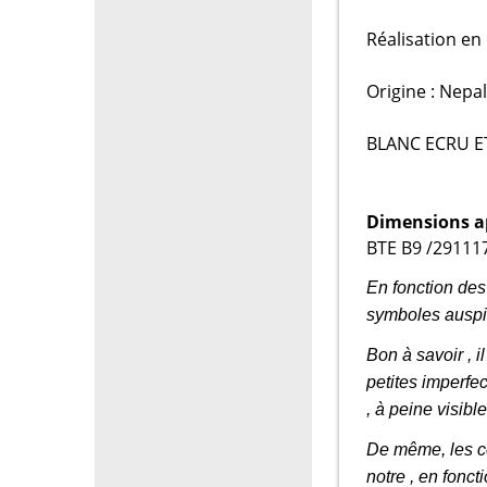
Réalisation en
Origine : Nepal
BLANC ECRU E
Dimensions a
BTE B9 /291117
En fonction des
symboles auspi
Bon à savoir , il 
petites imperfec
, à peine visibl
De même, les co
notre , en fonct