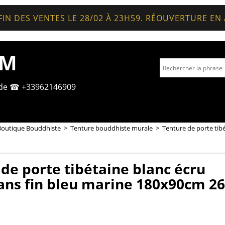
FIN DES VENTES LE 28/02 À 23H59. RÉOUVERTURE EN
OM
nde ☎ +33962146909
Boutique Bouddhiste
>
Tenture bouddhiste murale
>
Tenture de porte tib
de porte tibétaine blanc écru
ans fin bleu marine 180x90cm 2