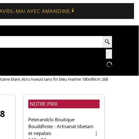
🕯️
 AVRIL-MAI AVEC AMANDINE.
étaine blanc écru noeud sans fin bleu marine 180x90cm 268
NOTRE PRIX
68
Peterandclo Boutique
Bouddhiste - Artisanat tibetain
et nepalais