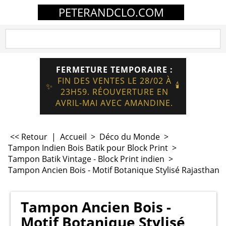
PETERANDCLO.COM
FERMETURE TEMPORAIRE :
FIN DES VENTES LE 28/02 À
🕯️
✨
23H59. RÉOUVERTURE EN
AVRIL-MAI AVEC AMANDINE.
<< Retour
|
Accueil
>
Déco du Monde
>
Tampon Indien Bois Batik pour Block Print
>
Tampon Batik Vintage - Block Print indien
>
Tampon Ancien Bois - Motif Botanique Stylisé Rajasthan
Tampon Ancien Bois -
Motif Botanique Stylisé