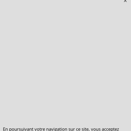
Qui sommes-nous ?
Livraison et retours
Le blog
Notre politique
environnementale
Ecrivez-nous
Mentions légales
Horaires d'Ouverture -
Peterandclo.com
Consultez les avis
vérifiés - Boutique
PeterandClo
Votre Commande
Votre Espace Adhérent
En poursuivant votre navigation sur ce site, vous acceptez