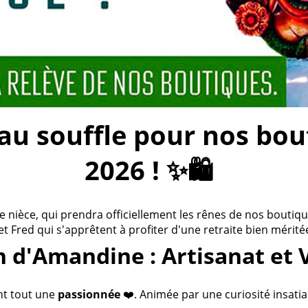
 souffle pour nos bouti
2026 ! ✨🛍️
ièce, qui prendra officiellement les rênes de nos boutiques
 et Fred qui s'apprêtent à profiter d'une retraite bien méritée
n d'Amandine : Artisanat et 
nt tout une
passionnée
❤️. Animée par une curiosité insatia