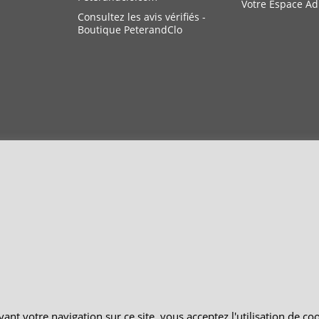
Votre Espace A
Consultez les avis vérifiés -
Boutique PeterandClo
Boutique en ligne créés avec le logiciel eCommerce ShopFactory
ant votre navigation sur ce site, vous acceptez l'utilisation de co