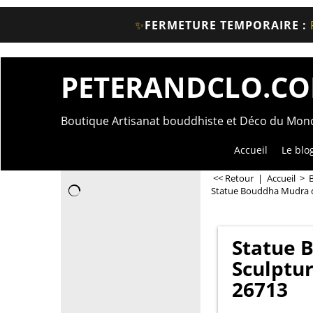
✨
FERMETURE TEMPORAIRE :
PETERANDCLO.C
Boutique Artisanat bouddhiste et Déco du Mo
Accueil
Le blo
<< Retour
|
Accueil
>
Statue Bouddha Mudra de
Statue 
Sculptur
26713