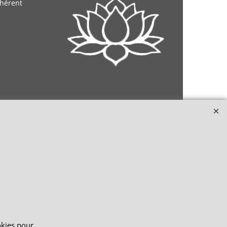
dhérent
okies pour