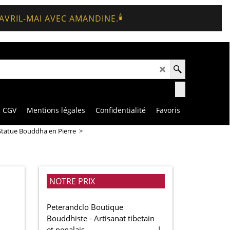
🕯️
 AVRIL-MAI AVEC AMANDINE.
CGV
Mentions légales
Confidentialité
Favoris
Statue Bouddha en Pierre
>
NOTRE PRIX
Peterandclo Boutique
Bouddhiste - Artisanat tibetain
et nepalais