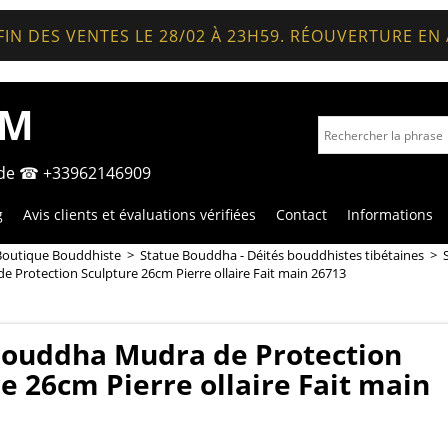
FIN DES VENTES LE 28/02 À 23H59. RÉOUVERTURE EN
OM
nde ☎ +33962146909
g
Avis clients et évaluations vérifiées
Contact
Informations
Boutique Bouddhiste
>
Statue Bouddha - Déités bouddhistes tibétaines
>
 Protection Sculpture 26cm Pierre ollaire Fait main 26713
Bouddha Mudra de Protection
e 26cm Pierre ollaire Fait main