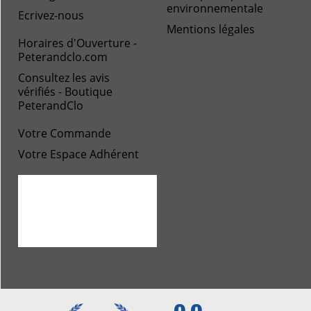
environnementale
Ecrivez-nous
Mentions légales
Horaires d'Ouverture -
Peterandclo.com
Consultez les avis
vérifiés - Boutique
PeterandClo
Votre Commande
Votre Espace Adhérent