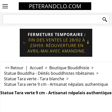
PETERANDCLO.COM
FERMETURE TEMPORAIRE :
FIN DES VENTES LE 28/02 À
🕯️
✨
23H59. RÉOUVERTURE EN
AVRIL-MAI AVEC AMANDINE.
<< Retour
|
Accueil
>
Boutique Bouddhiste
>
Statue Bouddha - Déités bouddhistes tibétaines
>
Statue Tara verte - Tara blanche
>
Statue Tara verte 9 cm - Artisanat népalais authentique
Statue Tara verte 9 cm - Artisanat népalais authentique