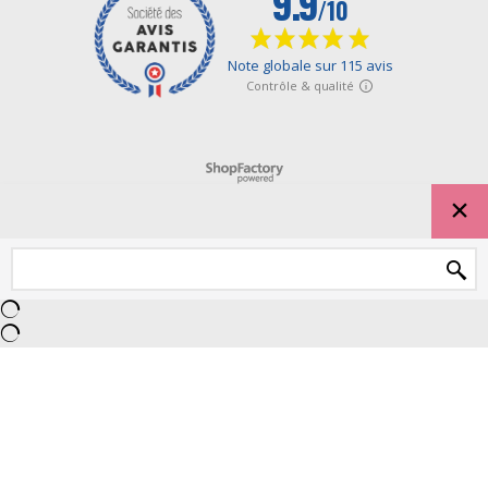
Boutique en ligne créés avec le logiciel eCommerce ShopFactory