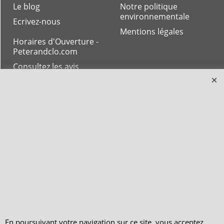
Le blog
Notre politique
environnementale
Ecrivez-nous
Mentions légales
Horaires d'Ouverture -
Peterandclo.com
Consultez les avis
vérifiés - Boutique
PeterandClo
Votre Commande
Votre Espace Adhérent
En poursuivant votre navigation sur ce site, vous acceptez