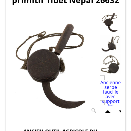
primitif Tibet Nepal 26632