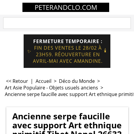
PETERANDCLO.COM
FERMETURE TEMPORAIRE :
FIN DES VENTES LE 28/02 À
🕯️
✨
23H59. RÉOUVERTURE EN
AVRIL-MAI AVEC AMANDINE.
<< Retour
|
Accueil
>
Déco du Monde
>
Art Asie Populaire - Objets usuels anciens
>
Ancienne serpe faucille avec support Art ethnique primiti
Ancienne serpe faucille
avec support Art ethnique