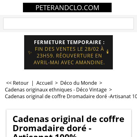
PETERANDCLO.COM
FERMETURE TEMPORAIRE :
FIN DES VENTES LE 28/02 À
🕯️
✨
23H59. RÉOUVERTURE EN
AVRIL-MAI AVEC AMANDINE.
<< Retour
|
Accueil
>
Déco du Monde
>
Cadenas originaux ethniques - Déco Vintage
>
Cadenas original de coffre Dromadaire doré -Artisanat 1
Cadenas original de coffre
Dromadaire doré -