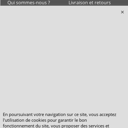
Qui sommes-nous ?
Livraison et retours
Le blog
Notre politique
environnementale
Ecrivez-nous
Mentions légales
Horaires d'Ouverture -
Peterandclo.com
Consultez les avis
vérifiés - Boutique
PeterandClo
Votre Commande
Votre Espace Adhérent
En poursuivant votre navigation sur ce site, vous acceptez
l'utilisation de cookies pour garantir le bon
fonctionnement du site, vous proposer des services et