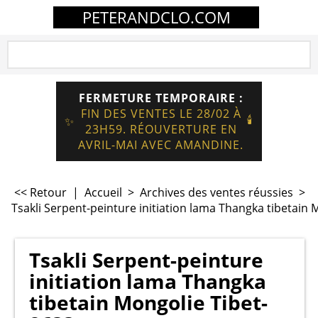
PETERANDCLO.COM
FERMETURE TEMPORAIRE :
FIN DES VENTES LE 28/02 À
🕯️
✨
23H59. RÉOUVERTURE EN
AVRIL-MAI AVEC AMANDINE.
<< Retour
|
Accueil
>
Archives des ventes réussies
>
Tsakli Serpent-peinture initiation lama Thangka tibetain 
Tsakli Serpent-peinture
initiation lama Thangka
tibetain Mongolie Tibet-