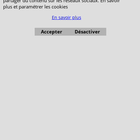
partager du contenu sur les réseaux sociaux. En savoir
plus et paramétrer les cookies
En savoir plus
Accepter
Désactiver
Boutique en ligne créés avec le logiciel eCommerce ShopFactory