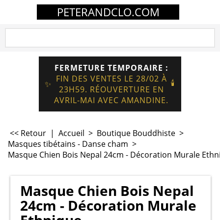
PETERANDCLO.COM
FERMETURE TEMPORAIRE :
FIN DES VENTES LE 28/02 À
🕯️
✨
23H59. RÉOUVERTURE EN
AVRIL-MAI AVEC AMANDINE.
<< Retour
|
Accueil
>
Boutique Bouddhiste
>
Masques tibétains - Danse cham
>
Masque Chien Bois Nepal 24cm - Décoration Murale Ethn
Masque Chien Bois Nepal
24cm - Décoration Murale