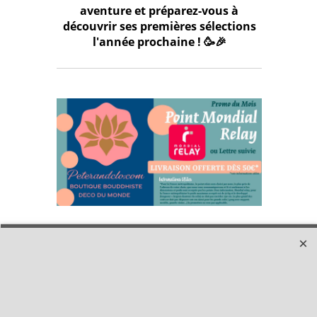
aventure et préparez-vous à
découvrir ses premières sélections
l'année prochaine ! 🥳🎉
Qui sommes-nous ?
Livraison et retours
Le blog
Notre politique
environnementale
Ecrivez-nous
Mentions légales