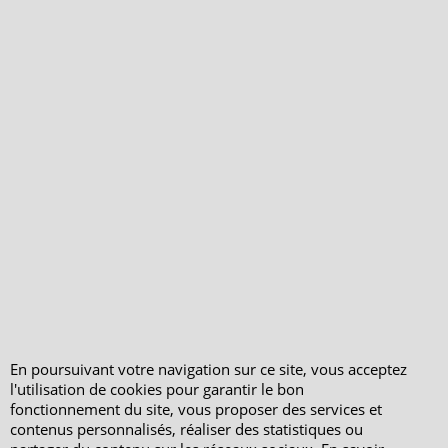
Horaires d'Ouverture -
Peterandclo.com
Consultez les avis
vérifiés - Boutique
PeterandClo
Votre Commande
Votre Espace Adhérent
En poursuivant votre navigation sur ce site, vous acceptez
l'utilisation de cookies pour garantir le bon
fonctionnement du site, vous proposer des services et
contenus personnalisés, réaliser des statistiques ou