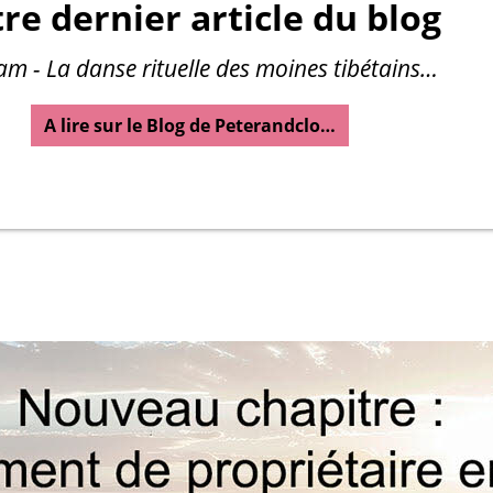
re dernier article du blog
am - La danse rituelle des moines tibétains…
A lire sur le Blog de Peterandclo…