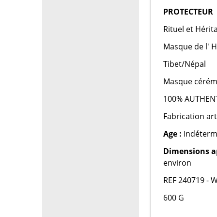
PROTECTEUR
Rituel et Hér
Masque de l' 
Tibet/Népal
Masque cérémo
100% AUTHEN
Fabrication ar
Age :
Indéterm
Dimensions a
environ
REF 240719 - W
600 G