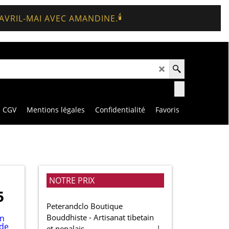
🕯️
 AVRIL-MAI AVEC AMANDINE.
CGV
Mentions légales
Confidentialité
Favoris
NOTRE PRIX
5
Peterandclo Boutique
Bouddhiste - Artisanat tibetain
et nepalais