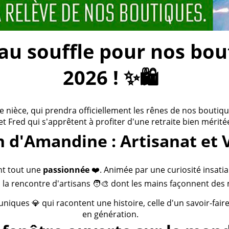
 souffle pour nos bouti
2026 ! ✨🛍️
ièce, qui prendra officiellement les rênes de nos boutiques
 et Fred qui s'apprêtent à profiter d'une retraite bien méritée
n d'Amandine : Artisanat et 
nt tout une
passionnée
❤️. Animée par une curiosité insatia
 la rencontre d'artisans 🧑‍🎨 dont les mains façonnent des 
 uniques 💎 qui racontent une histoire, celle d'un savoir-fai
en génération.