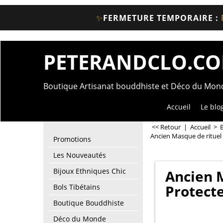
✨
FERMETURE TEMPORAIRE :
PETERANDCLO.C
Boutique Artisanat bouddhiste et Déco du Mo
Accueil
Le blo
<< Retour
|
Accueil
>
Ancien Masque de rituel
Promotions
Les Nouveautés
Bijoux Ethniques Chic
Ancien 
Protect
Bols Tibétains
Boutique Bouddhiste
Déco du Monde