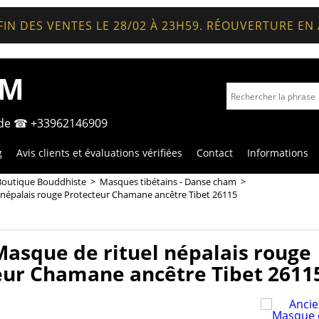
FIN DES VENTES LE 28/02 À 23H59. RÉOUVERTURE EN
OM
nde ☎ +33962146909
g
Avis clients et évaluations vérifiées
Contact
Informations
Boutique Bouddhiste
>
Masques tibétains - Danse cham
>
 népalais rouge Protecteur Chamane ancêtre Tibet 26115
Masque de rituel népalais rouge
eur Chamane ancêtre Tibet 2611