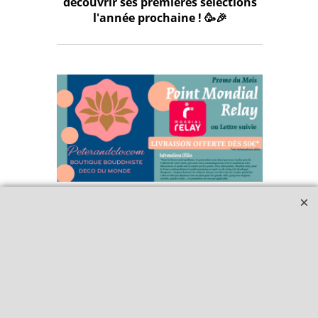
découvrir ses premières sélections
l'année prochaine ! 🥳🎉
Qui sommes-nous ?
Livraison et retours
Le blog
Notre politique
environnementale
Ecrivez-nous
Mentions légales
Horaires d'Ouverture -