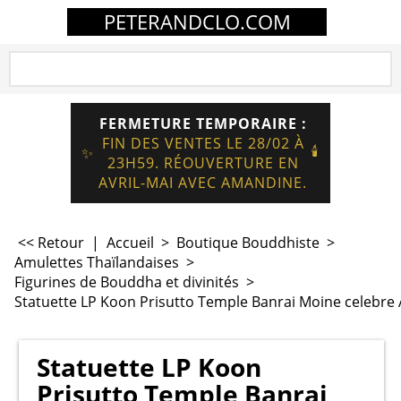
PETERANDCLO.COM
FERMETURE TEMPORAIRE :
FIN DES VENTES LE 28/02 À
🕯️
✨
23H59. RÉOUVERTURE EN
AVRIL-MAI AVEC AMANDINE.
<< Retour
|
Accueil
>
Boutique Bouddhiste
>
Amulettes Thaïlandaises
>
Figurines de Bouddha et divinités
>
Statuette LP Koon Prisutto Temple Banrai Moine celebre
Statuette LP Koon
Prisutto Temple Banrai