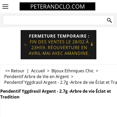
PETERANDCLO.COM
FERMETURE TEMPORAIRE :
FIN DES VENTES LE 28/02 À
🕯️
✨
23H59. RÉOUVERTURE EN
AVRIL-MAI AVEC AMANDINE.
<< Retour
|
Accueil
>
Bijoux Ethniques Chic
>
Pendentif Arbre de Vie en Argent
>
Pendentif Yggdrasil Argent - 2.7g -Arbre de vie Éclat et Tr
Pendentif Yggdrasil Argent - 2.7g -Arbre de vie Éclat et
Tradition