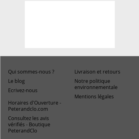
Qui sommes-nous ?
Livraison et retours
Le blog
Notre politique
environnementale
Ecrivez-nous
Mentions légales
Horaires d'Ouverture -
Peterandclo.com
Consultez les avis
vérifiés - Boutique
PeterandClo