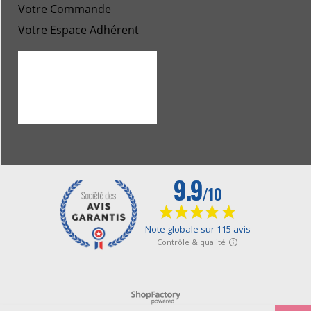
Votre Commande
Votre Espace Adhérent
Boutique en ligne créés avec le logiciel eCommerce ShopFactory