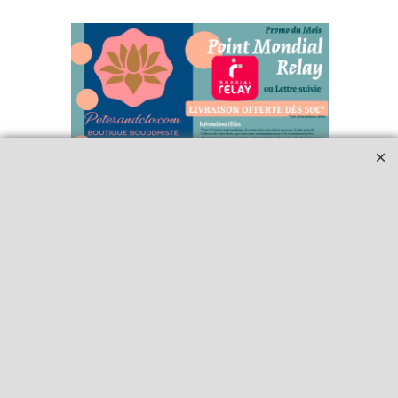
Qui sommes-nous ?
Livraison et retours
Le blog
Notre politique
environnementale
Ecrivez-nous
Mentions légales
Horaires d'Ouverture -
Peterandclo.com
Consultez les avis
vérifiés - Boutique
PeterandClo