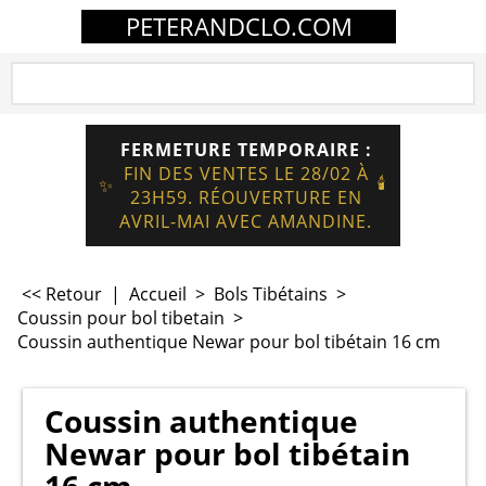
PETERANDCLO.COM
FERMETURE TEMPORAIRE :
FIN DES VENTES LE 28/02 À
🕯️
✨
23H59. RÉOUVERTURE EN
AVRIL-MAI AVEC AMANDINE.
<< Retour
|
Accueil
>
Bols Tibétains
>
Coussin pour bol tibetain
>
Coussin authentique Newar pour bol tibétain 16 cm
Coussin authentique
Newar pour bol tibétain