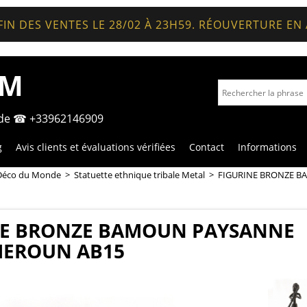
FIN DES VENTES LE 28/02 À 23H59. RÉOUVERTURE EN
OM
nde ☎ +33962146909
g
Avis clients et évaluations vérifiées
Contact
Informations
Déco du Monde
>
Statuette ethnique tribale Metal
>
FIGURINE BRONZE B
NE BRONZE BAMOUN PAYSANNE
MEROUN AB15