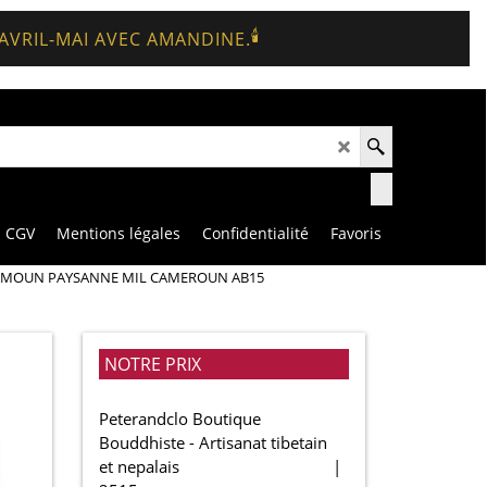
🕯️
 AVRIL-MAI AVEC AMANDINE.
CGV
Mentions légales
Confidentialité
Favoris
AMOUN PAYSANNE MIL CAMEROUN AB15
NOTRE PRIX
Peterandclo Boutique
Bouddhiste - Artisanat tibetain
et nepalais