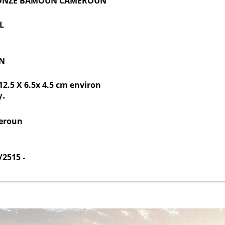
RONZE BAMOUN CAMEROUN
L
IN
12.5 X 6.5x 4.5 cm environ
/-
meroun
2515 -