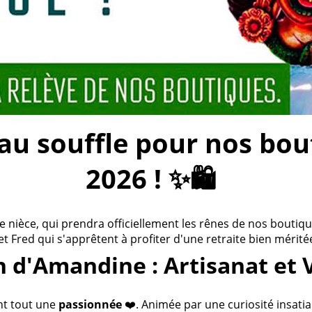
 souffle pour nos bouti
2026 ! ✨🛍️
ièce, qui prendra officiellement les rênes de nos boutiques
 et Fred qui s'apprêtent à profiter d'une retraite bien méritée
n d'Amandine : Artisanat et 
nt tout une
passionnée
❤️. Animée par une curiosité insatia