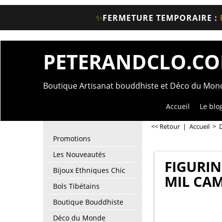
✨
FERMETURE TEMPORAIRE :
PETERANDCLO.C
Boutique Artisanat bouddhiste et Déco du Mo
Accueil
Le blo
<< Retour
|
Accueil
>
Promotions
Les Nouveautés
FIGURI
Bijoux Ethniques Chic
MIL CA
Bols Tibétains
Boutique Bouddhiste
Déco du Monde