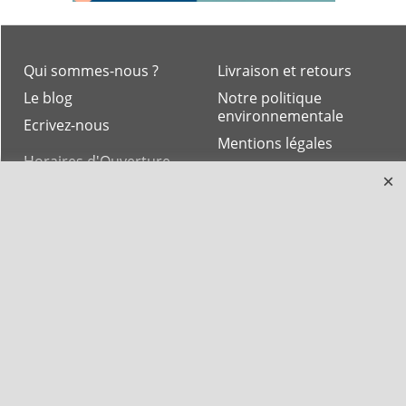
Qui sommes-nous ?
Livraison et retours
Le blog
Notre politique
environnementale
Ecrivez-nous
Mentions légales
Horaires d'Ouverture -
Peterandclo.com
Consultez les avis
vérifiés - Boutique
PeterandClo
Votre Commande
Votre Espace Adhérent