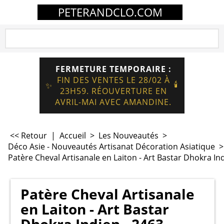
PETERANDCLO.COM
FERMETURE TEMPORAIRE :
FIN DES VENTES LE 28/02 À
🕯️
✨
23H59. RÉOUVERTURE EN
AVRIL-MAI AVEC AMANDINE.
<< Retour
|
Accueil
>
Les Nouveautés
>
Déco Asie - Nouveautés Artisanat Décoration Asiatique
Patère Cheval Artisanale en Laiton - Art Bastar Dhokra In
Patère Cheval Artisanale
en Laiton - Art Bastar