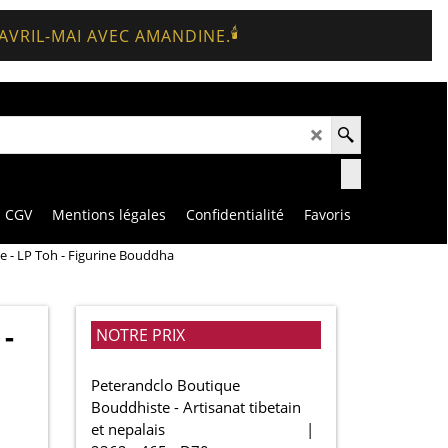
🕯️
 AVRIL-MAI AVEC AMANDINE.
CGV
Mentions légales
Confidentialité
Favoris
e - LP Toh - Figurine Bouddha
 -
NOTRE PRIX
Peterandclo Boutique
Bouddhiste - Artisanat tibetain
et nepalais