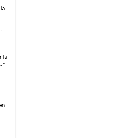
 la
et
r la
 un
 en