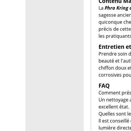
Contenu Ma
La
Phra Kring 
sagesse ancien
quiconque cherc
précis de cette
les pratiquants
Entretien e
Prendre soin 
beauté et l'au
chiffon doux e
corrosives pour
FAQ
Comment préser
Un nettoyage a
excellent état.
Quelles sont l
Il est conseill
lumière directe