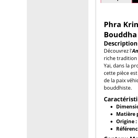
Phra Krin
Bouddha 
Description
Découvrez l'
Am
riche traditio
Yai, dans la p
cette pièce es
de la paix véhi
bouddhiste.
Caractérist
Dimensio
Matière p
Origine :
Référenc