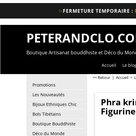
✨
FERMETURE TEMPORAIRE :
PETERANDCLO.C
Boutique Artisanat bouddhiste et Déco du Mo
Accueil
Le blo
<< Retour
|
Accueil
>
Promotions
Les Nouveautés
Phra kri
Bijoux Ethniques Chic
Figurin
Bols Tibétains
Boutique Bouddhiste
Déco du Monde