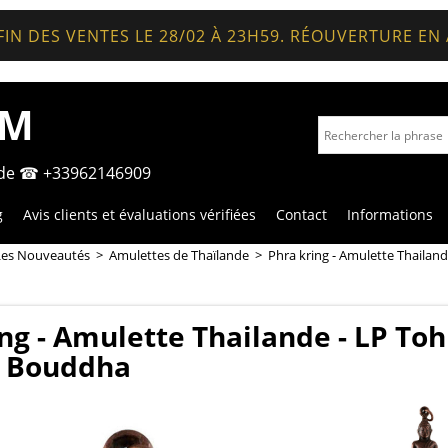
FIN DES VENTES LE 28/02 À 23H59. RÉOUVERTURE EN
OM
nde ☎ +33962146909
g
Avis clients et évaluations vérifiées
Contact
Informations
Les Nouveautés
>
Amulettes de Thaïlande
>
Phra kring - Amulette Thailand
ng - Amulette Thailande - LP Toh
e Bouddha