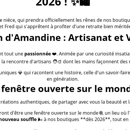
2026 ! ✨🛍️
ièce, qui prendra officiellement les rênes de nos boutiques
 et Fred qui s'apprêtent à profiter d'une retraite bien méritée
n d'Amandine : Artisanat et 
nt tout une
passionnée
❤️. Animée par une curiosité insatia
 la rencontre d'artisans 🧑‍🎨 dont les mains façonnent des 
 uniques 💎 qui racontent une histoire, celle d'un savoir-fai
en génération.
fenêtre ouverte sur le mond
créations authentiques, de partager avec vous la beauté et la
t d'être une fenêtre ouverte sur le monde 🌐, un lieu où l'a
nouveau souffle
🌬️ à nos boutiques **dès 2026**, tout en c