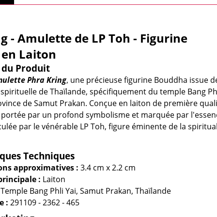
g - Amulette de LP Toh - Figurine
en Laiton
 du Produit
ulette Phra Kring
, une précieuse figurine Bouddha issue de
n spirituelle de Thaïlande, spécifiquement du temple Bang Ph
rovince de Samut Prakan. Conçue en laiton de première quali
t portée par un profond symbolisme et marquée par l'essen
culée par le vénérable LP Toh, figure éminente de la spiritual
iques Techniques
ns approximatives :
3.4 cm x 2.2 cm
rincipale :
Laiton
Temple Bang Phli Yai, Samut Prakan, Thaïlande
e :
291109 - 2362 - 465