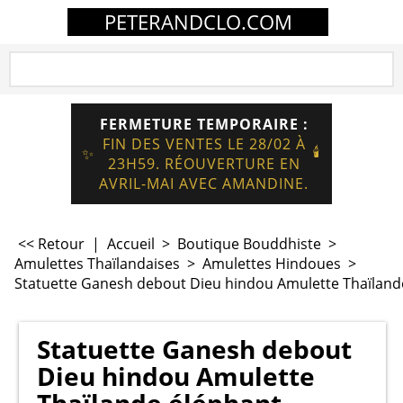
PETERANDCLO.COM
FERMETURE TEMPORAIRE :
FIN DES VENTES LE 28/02 À
🕯️
✨
23H59. RÉOUVERTURE EN
AVRIL-MAI AVEC AMANDINE.
<< Retour
|
Accueil
>
Boutique Bouddhiste
>
Amulettes Thaïlandaises
>
Amulettes Hindoues
>
Statuette Ganesh debout Dieu hindou Amulette Thaïland
Statuette Ganesh debout
Dieu hindou Amulette