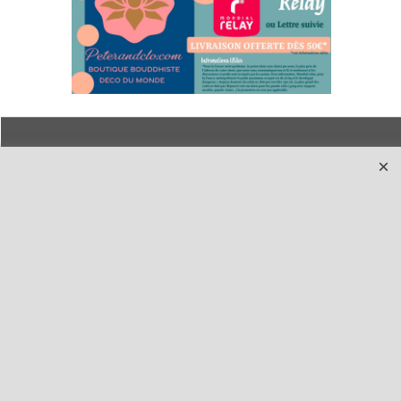
Qui sommes-nous ?
Livraison et retours
Le blog
Notre politique
environnementale
Ecrivez-nous
Mentions légales
Horaires d'Ouverture -
Peterandclo.com
Consultez les avis
vérifiés - Boutique
PeterandClo
Votre Commande
Votre Espace Adhérent