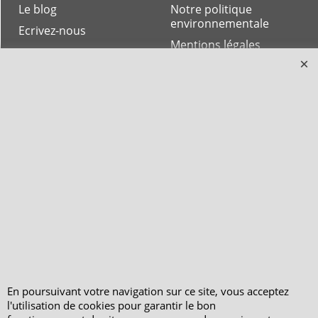
Le blog
Notre politique
environnementale
Ecrivez-nous
Mentions légales
Horaires d'Ouverture -
Peterandclo.com
Consultez les avis
vérifiés - Boutique
PeterandClo
Votre Commande
Votre Espace Adhérent
En poursuivant votre navigation sur ce site, vous acceptez
l'utilisation de cookies pour garantir le bon