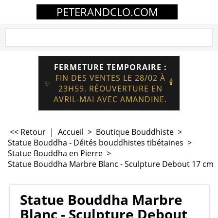
PETERANDCLO.COM
FERMETURE TEMPORAIRE :
FIN DES VENTES LE 28/02 À
🕯️
✨
23H59. RÉOUVERTURE EN
AVRIL-MAI AVEC AMANDINE.
<< Retour
|
Accueil
>
Boutique Bouddhiste
>
Statue Bouddha - Déités bouddhistes tibétaines
>
Statue Bouddha en Pierre
>
Statue Bouddha Marbre Blanc - Sculpture Debout 17 cm
Statue Bouddha Marbre
Blanc - Sculpture Debout