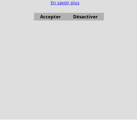
En savoir plus
Accepter
Désactiver
Boutique en ligne créés avec le logiciel eCommerce ShopFactory