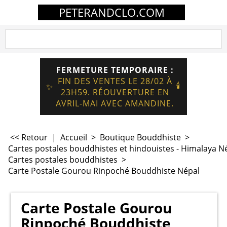
PETERANDCLO.COM
FERMETURE TEMPORAIRE :
FIN DES VENTES LE 28/02 À
🕯️
✨
23H59. RÉOUVERTURE EN
AVRIL-MAI AVEC AMANDINE.
<< Retour
|
Accueil
>
Boutique Bouddhiste
>
Cartes postales bouddhistes et hindouistes - Himalaya N
Cartes postales bouddhistes
>
Carte Postale Gourou Rinpoché Bouddhiste Népal
Carte Postale Gourou
Rinpoché Bouddhiste