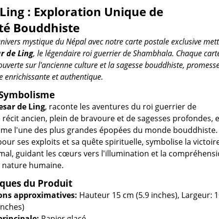
Ling : Exploration Unique de
ité Bouddhiste
univers mystique du Népal avec notre carte postale exclusive met
r de Ling
, le légendaire roi guerrier de Shambhala. Chaque cart
ouverte sur l'ancienne culture et la sagesse bouddhiste, promess
e enrichissante et authentique.
t Symbolisme
esar de Ling
, raconte les aventures du roi guerrier de
récit ancien, plein de bravoure et de sagesses profondes, e
me l'une des plus grandes épopées du monde bouddhiste.
ur ses exploits et sa quête spirituelle, symbolise la victoir
 mal, guidant les cœurs vers l'illumination et la compréhens
a nature humaine.
iques du Produit
ns approximatives:
Hauteur 15 cm (5.9 inches), Largeur: 1
inches)
principale:
Papier glacé