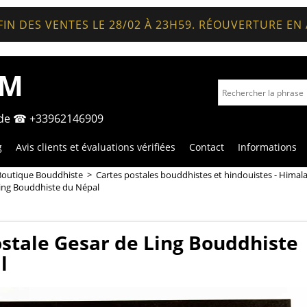
FIN DES VENTES LE 28/02 À 23H59. RÉOUVERTURE EN
OM
nde ☎ +33962146909
g
Avis clients et évaluations vérifiées
Contact
Informations
Boutique Bouddhiste
>
Cartes postales bouddhistes et hindouistes - Himal
Ling Bouddhiste du Népal
stale Gesar de Ling Bouddhiste
l