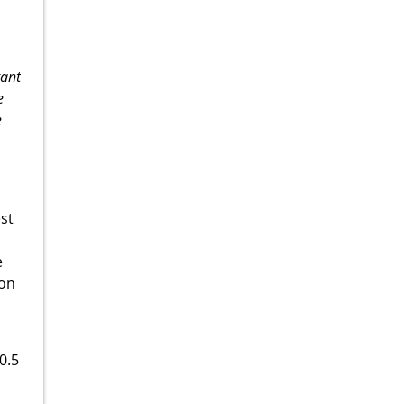
tant
e
e
st
e
ion
0.5