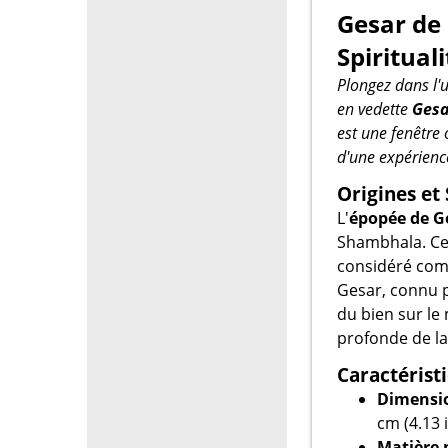
Gesar de 
Spiritual
Plongez dans l'
en vedette
Gesa
est une fenêtre 
d'une expérienc
Origines e
L'
épopée de G
Shambhala. Ce 
considéré com
Gesar, connu po
du bien sur le
profonde de l
Caractérist
Dimensio
cm (4.13 
Matière 