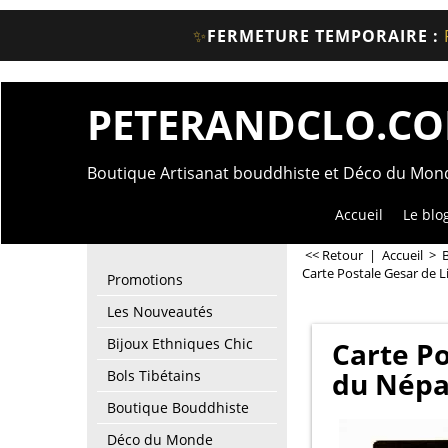
✨
FERMETURE TEMPORAIRE :
PETERANDCLO.C
Boutique Artisanat bouddhiste et Déco du Mo
Accueil
Le blo
<< Retour
|
Accueil
>
Carte Postale Gesar de 
Promotions
Les Nouveautés
Bijoux Ethniques Chic
Carte Po
du Népa
Bols Tibétains
Boutique Bouddhiste
Déco du Monde