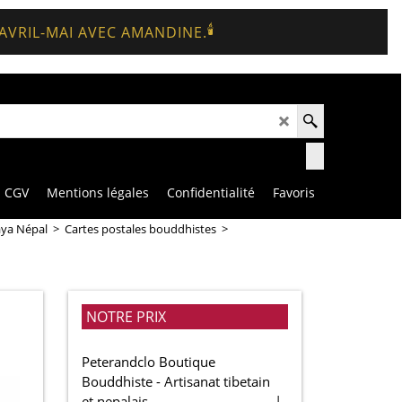
🕯️
 AVRIL-MAI AVEC AMANDINE.
CGV
Mentions légales
Confidentialité
Favoris
aya Népal
>
Cartes postales bouddhistes
>
NOTRE PRIX
Peterandclo Boutique
Bouddhiste - Artisanat tibetain
et nepalais