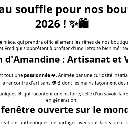
 souffle pour nos bouti
2026 ! ✨🛍️
ièce, qui prendra officiellement les rênes de nos boutiques
 et Fred qui s'apprêtent à profiter d'une retraite bien méritée
n d'Amandine : Artisanat et 
nt tout une
passionnée
❤️. Animée par une curiosité insatia
 la rencontre d'artisans 🧑‍🎨 dont les mains façonnent des 
 uniques 💎 qui racontent une histoire, celle d'un savoir-fai
en génération.
fenêtre ouverte sur le mond
créations authentiques, de partager avec vous la beauté et la