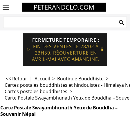
PETERANDCLO.COM
FERMETURE TEMPORAIRE :
FIN DES VENTES LE 28/02 À
🕯️
✨
23H59. RÉOUVERTURE EN
AVRIL-MAI AVEC AMANDINE.
<< Retour
|
Accueil
>
Boutique Bouddhiste
>
Cartes postales bouddhistes et hindouistes - Himalaya N
Cartes postales bouddhistes
>
Carte Postale Swayambhunath Yeux de Bouddha – Souve
Carte Postale Swayambhunath Yeux de Bouddha –
Souvenir Népal