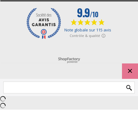
Boutique en ligne créés avec le logiciel eCommerce ShopFactory