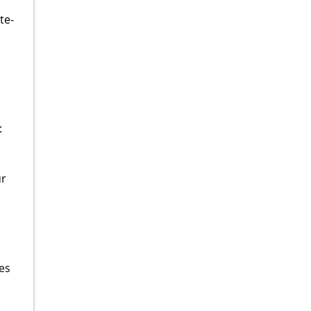
te-
:
ur
es
n