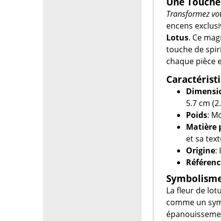
Une Touche 
Transformez votr
encens exclusi
Lotus
. Ce mag
touche de spiri
chaque pièce es
Caractérist
Dimensi
5.7 cm (2
Poids
: M
Matière 
et sa tex
Origine
:
Référenc
Symbolisme 
La fleur de lo
comme un symbo
épanouissemen