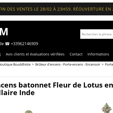
FIN DES VENTES LE 28/02 À 23H59. RÉOUVERTURE EN
OM
nde ☎ +33962146909
g
Avis clients et évaluations vérifiées
Contact
Informations
Boutique Bouddhiste
>
Brûleur d'encens - Porte-encens - Encensoir
>
Porte
cens batonnet Fleur de Lotus e
llaire Inde