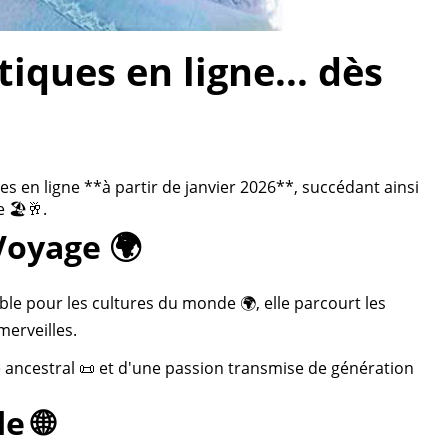
ques en ligne... dès
 en ligne **à partir de janvier 2026**, succédant ainsi
 🏖️🥂.
Voyage 🌍
ble pour les cultures du monde 🌍, elle parcourt les
merveilles.
re ancestral 📜 et d'une passion transmise de génération
e 🌐