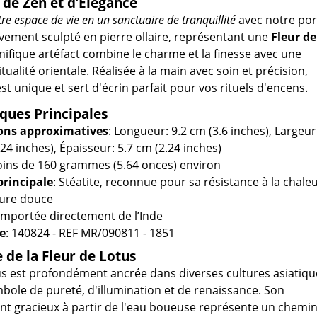
de Zen et d’Élégance
e espace de vie en un sanctuaire de tranquillité
avec notre por
vement sculpté en pierre ollaire, représentant une
Fleur de
nifique artéfact combine le charme et la finesse avec une
tualité orientale. Réalisée à la main avec soin et précision,
t unique et sert d'écrin parfait pour vos rituels d'encens.
iques Principales
ons approximatives
: Longueur: 9.2 cm (3.6 inches), Largeur
.24 inches), Épaisseur: 5.7 cm (2.24 inches)
oins de 160 grammes (5.64 onces) environ
principale
: Stéatite, reconnue pour sa résistance à la chale
ture douce
 Importée directement de l’Inde
e
: 140824 - REF MR/090811 - 1851
de la Fleur de Lotus
tus est profondément ancrée dans diverses cultures asiatiqu
le de pureté, d'illumination et de renaissance. Son
t gracieux à partir de l'eau boueuse représente un chemi