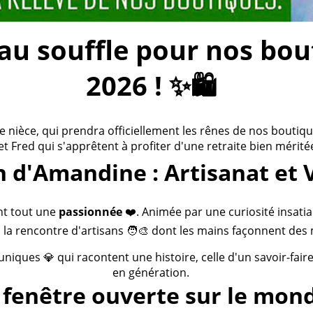
 souffle pour nos bouti
2026 ! ✨🛍️
ièce, qui prendra officiellement les rênes de nos boutiques
 et Fred qui s'apprêtent à profiter d'une retraite bien méritée
n d'Amandine : Artisanat et 
nt tout une
passionnée
❤️. Animée par une curiosité insatia
 la rencontre d'artisans 🧑‍🎨 dont les mains façonnent des 
 uniques 💎 qui racontent une histoire, celle d'un savoir-fai
en génération.
fenêtre ouverte sur le mond