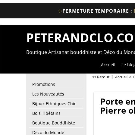
✨
FERMETURE TEMPORAIRE :
PETERANDCLO.C
Boutique Artisanat bouddhiste et Déco du Mo
Accueil
Le blo
<< Retour
|
Accueil
>
Promotions
Les Nouveautés
Porte en
Bijoux Ethniques Chic
Pierre o
Bols Tibétains
Boutique Bouddhiste
Déco du Monde