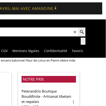
🕯️
 AVRIL-MAI AVEC AMANDINE.
CGV
Mentions légales
Confidentialité
Favoris
 encens batonnet Fleur de Lotus en Pierre ollaire Inde
n
NOTRE PRIX
Peterandclo Boutique
Bouddhiste - Artisanat tibetain
et nepalais