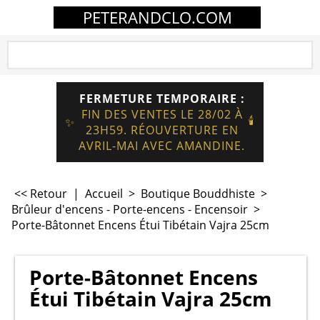
PETERANDCLO.COM
FERMETURE TEMPORAIRE :
FIN DES VENTES LE 28/02 À
🕯️
✨
23H59. RÉOUVERTURE EN
AVRIL-MAI AVEC AMANDINE.
<< Retour
|
Accueil
>
Boutique Bouddhiste
>
Brûleur d'encens - Porte-encens - Encensoir
>
Porte-Bâtonnet Encens Étui Tibétain Vajra 25cm
Porte-Bâtonnet Encens
Étui Tibétain Vajra 25cm