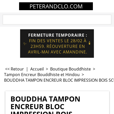
PETERANDCLO.COM
FERMETURE TEMPORAIRE :
FIN DES VENTES LE 28/02 À
🕯️
✨
23H59. RÉOUVERTURE EN
AVRIL-MAI AVEC AMANDINE.
<< Retour
|
Accueil
>
Boutique Bouddhiste
>
Tampon Encreur Bouddhiste et Hindou
>
BOUDDHA TAMPON ENCREUR BLOC IMPRESSION BOIS SCU
BOUDDHA TAMPON
ENCREUR BLOC